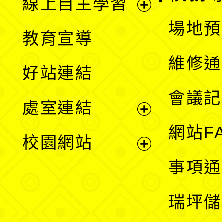
線上自主學習
展
場地預
教育宣導
開
維修通
好站連結
選
會議記
處室連結
單
展
網站F
校園網站
開
展
事項通
選
開
瑞坪儲
單