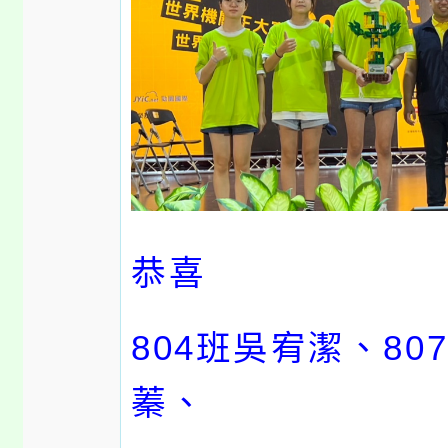
恭喜
804班吳宥潔、80
蓁、