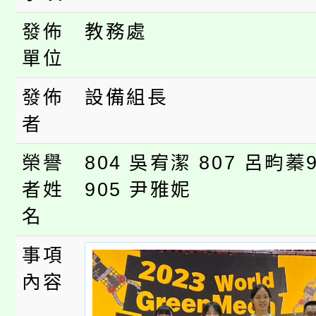
桃園市低收入戶享有免
田徑場及游泳池舉行。
發佈
教務處
大園自造教育及科技中心
視費優惠，中低收入戶
單位
大溪自造教育及科技中心
份教師增能研習
半價優惠，詳情可洽有
發佈
設備組長
淨零綠生活教案入校路
份教師研習
者。
者
115年食農教育專業人
會
榮譽
804 吳宥潔 807 呂畇蓁
程
者姓
905 尹雅妮
名
事項
內容