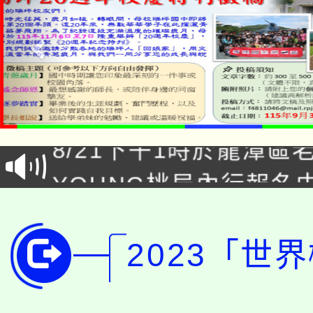
「本色祭」8/29、30
8/21下午1時於龍潭區
場熱烈登場!
YOUNG桃局內行報名
徵才活動。
8月14至27日，桃園
局官網。
115年桃園市運動會8/1
2023「世
開!
桃園市低收入戶享有免
田徑場及游泳池舉行。