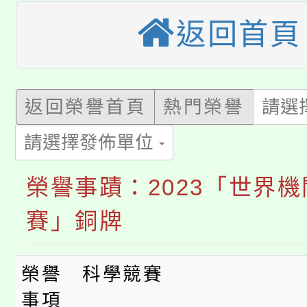
大園自造教育及科技中心
視費優惠，中低收入戶
返回首頁
大溪自造教育及科技中心
份教師增能研習
半價優惠，詳情可洽有
淨零綠生活教案入校路
份教師研習
者。
115年食農教育專業人
返回榮譽首頁
熱門榮譽
請選
會
「本色祭」8/29、30
程
請選擇發佈單位
8/21下午1時於龍潭區
場熱烈登場!
榮譽事蹟：2023「世界
YOUNG桃局內行報名
徵才活動。
賽」銅牌
8月14至27日，桃園
局官網。
榮譽
科學競賽
115年桃園市運動會8/1
開!
事項