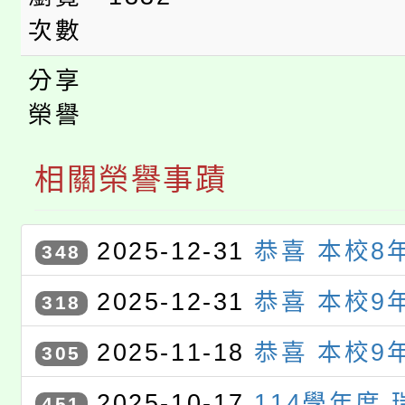
次數
分享
榮譽
相關榮譽事蹟
2025-12-31
恭喜 本校8
348
承 、 8年6班 鍾秉澐 同學參
2025-12-31
恭喜 本校9
318
114年度學生資訊教育競賽〉，
璇 同學參加〈桃園市114年度
2025-11-18
恭喜 本校9
305
生活應用組 佳作
育競賽〉，獲 桃園市 電腦繪圖
璇 同學參加〈桃園市114年度
2025-10-17
114學年度
451