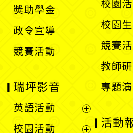
展
校園活
獎助學金
選
開
校園生
政令宣導
單
選
競賽活
競賽活動
單
教師研
瑞坪影音
專題演
英語活動
展
活動
校園活動