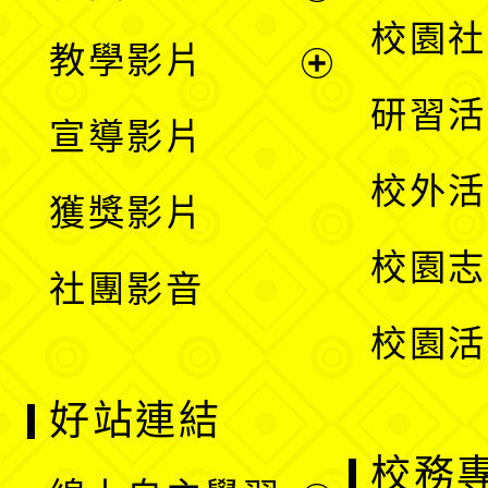
開
展
校園社
教學影片
選
開
展
研習活
宣導影片
單
選
開
校外活
獲獎影片
單
選
校園志
社團影音
單
校園活
好站連結
校務