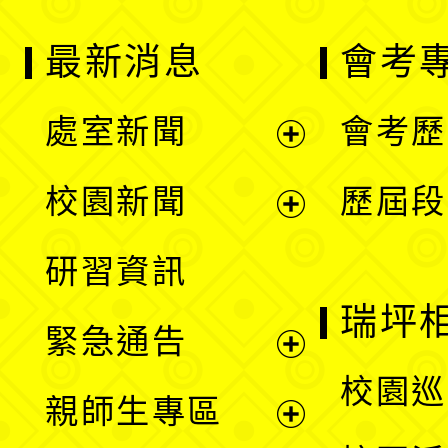
最新消息
會考
處室新聞
會考歷
展
校園新聞
歷屆段
開
展
研習資訊
選
開
瑞坪
緊急通告
單
選
展
校園巡
親師生專區
單
開