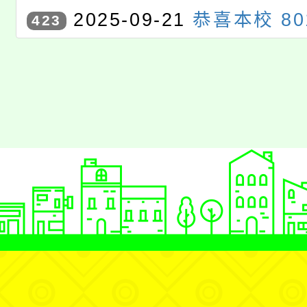
甄選」特優
2025-09-21
恭喜本校 8
423
同學參加桃園市語文競賽市決
語）」項目，表現優異，榮獲
爭光！ 感謝江菊桃老師的用心
全校同學引以為榜樣，持續精
戰。