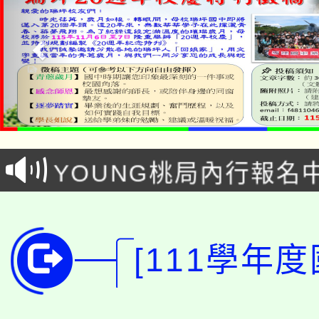
「本色祭」8/29、30
8/21下午1時於龍潭區
場熱烈登場!
YOUNG桃局內行報名
徵才活動。
8月14至27日，桃園
局官網。
115年桃園市運動會8/1
開!
[111學年
桃園市低收入戶享有免
田徑場及游泳池舉行。
大園自造教育及科技中心
視費優惠，中低收入戶