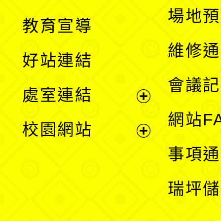
展
場地預
教育宣導
開
維修通
好站連結
選
會議記
處室連結
單
展
網站F
校園網站
開
展
事項通
選
開
瑞坪儲
單
選