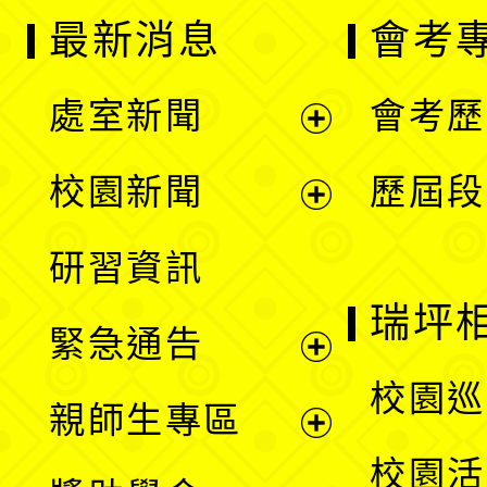
最新消息
會考
處室新聞
會考歷
展
校園新聞
歷屆段
開
展
研習資訊
選
開
瑞坪
緊急通告
單
選
展
校園巡
親師生專區
單
開
展
校園活