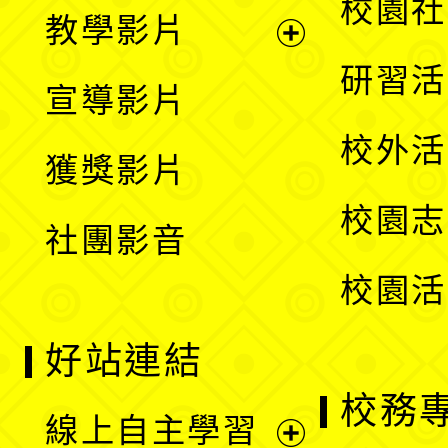
展
校園社
教學影片
選
開
展
研習活
宣導影片
單
選
開
校外活
獲獎影片
單
選
校園志
社團影音
單
校園活
好站連結
校務
線上自主學習