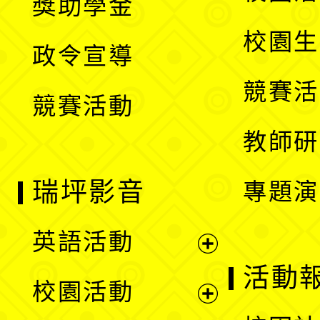
獎助學金
選
開
校園生
政令宣導
單
選
競賽活
競賽活動
單
教師研
瑞坪影音
專題演
英語活動
展
活動
校園活動
開