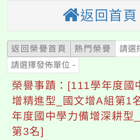
大溪自造教育及科技中心
份教師增能研習
返回首頁
半價優惠，詳情可洽有
淨零綠生活教案入校路
份教師研習
者。
115年食農教育專業人
會
返回榮譽首頁
熱門榮譽
請選
「本色祭」8/29、30
程
請選擇發佈單位
8/21下午1時於龍潭區
場熱烈登場!
榮譽事蹟：[111學年度國
YOUNG桃局內行報名
徵才活動。
增精進型_國文增A組第1名]
8月14至27日，桃園
局官網。
年度國中學力備增深耕型_
115年桃園市運動會8/1
開!
第3名]
桃園市低收入戶享有免
田徑場及游泳池舉行。