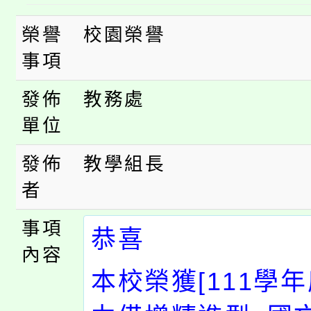
大園自造教育及科技中心
視費優惠，中低收入戶
榮譽
校園榮譽
大溪自造教育及科技中心
事項
份教師增能研習
半價優惠，詳情可洽有
淨零綠生活教案入校路
份教師研習
發佈
教務處
者。
單位
115年食農教育專業人
會
發佈
教學組長
程
者
事項
恭喜
內容
本校榮獲[111學