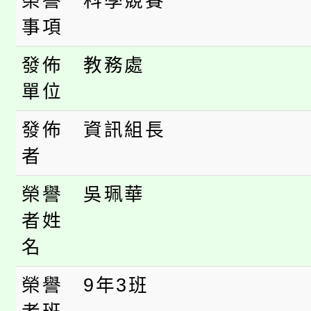
榮譽
科學競賽
桃園市低收入戶享有免
田徑場及游泳池舉行。
事項
大園自造教育及科技中心
視費優惠，中低收入戶
發佈
教務處
大溪自造教育及科技中心
單位
份教師增能研習
半價優惠，詳情可洽有
淨零綠生活教案入校路
份教師研習
發佈
資訊組長
者。
者
115年食農教育專業人
會
榮譽
吳珮華
程
者姓
名
榮譽
9年3班