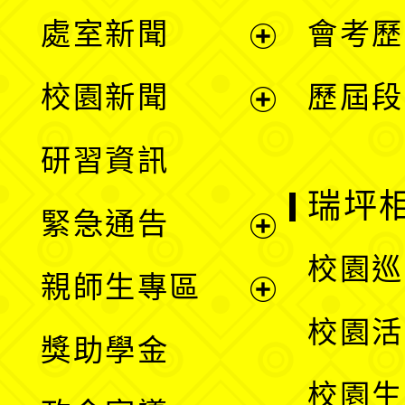
處室新聞
會考歷
展
校園新聞
歷屆段
開
展
研習資訊
選
開
瑞坪
緊急通告
單
選
展
校園巡
親師生專區
單
開
展
校園活
獎助學金
選
開
校園生