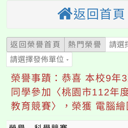
大園自造教育及科技中心
視費優惠，中低收入戶
返回首頁
大溪自造教育及科技中心
份教師增能研習
半價優惠，詳情可洽有
淨零綠生活教案入校路
份教師研習
者。
返回榮譽首頁
熱門榮譽
請選
115年食農教育專業人
會
請選擇發佈單位
「本色祭」8/29、30
程
榮譽事蹟：恭喜 本校9年3
8/21下午1時於龍潭區
場熱烈登場!
同學參加〈桃園市112年
YOUNG桃局內行報名
徵才活動。
教育競賽〉，榮獲 電腦繪
8月14至27日，桃園
局官網。
115年桃園市運動會8/1
開!