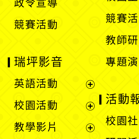
政令宣導
單
選
競賽活
競賽活動
單
教師研
瑞坪影音
專題演
英語活動
展
活動
校園活動
開
展
校園社
教學影片
選
開