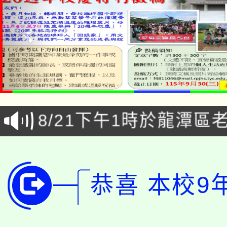
「本色祭」8/29、30
8/21下午1時於龍潭區
場熱烈登場!
YOUNG桃局內行報名
徵才活動。
8月14至27日，桃園
局官網。
恭喜 本校9
115年桃園市運動會8/1
開!
桃園市低收入戶享有免
田徑場及游泳池舉行。