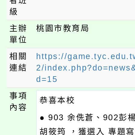
者班
級
主辦
桃園市教育局
單位
相關
https://game.tyc.edu.
連結
2/index.php?do=news
d=15
事項
恭喜本校
內容
● 903 余侁蒼、902彭
胡筱筠 ，獲選入 專題寫