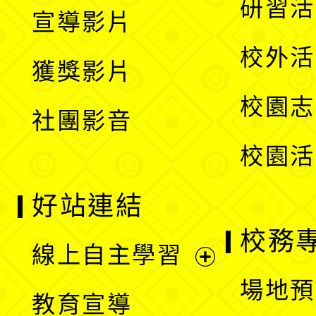
展
研習活
宣導影片
單
選
開
校外活
獲獎影片
單
選
校園志
社團影音
單
校園活
好站連結
校務
線上自主學習
展
場地預
教育宣導