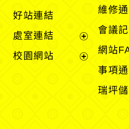
開
維修通
好站連結
選
會議記
處室連結
單
展
網站F
校園網站
開
展
事項通
選
開
瑞坪儲
單
選
單