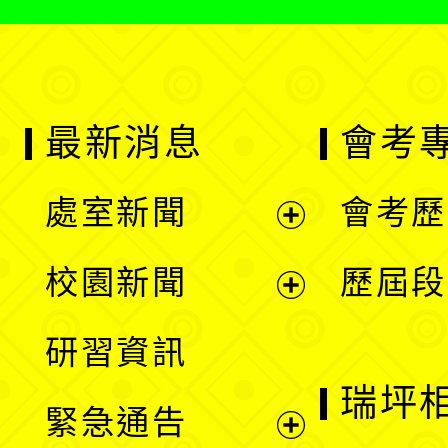
最新消息
會考
處室新聞
會考歷
展
校園新聞
歷屆段
開
展
研習資訊
選
開
瑞坪
緊急通告
單
選