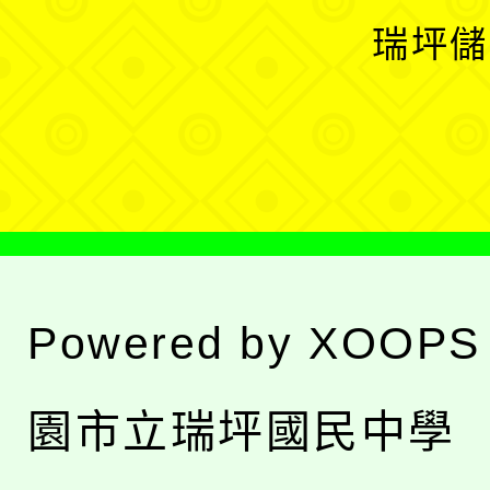
選
開
瑞坪儲
單
選
單
Powered by
XOOPS
園市立瑞坪國民中學