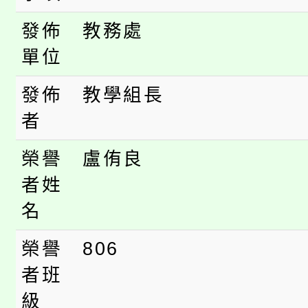
桃園市低收入戶享有免
田徑場及游泳池舉行。
發佈
教務處
大園自造教育及科技中心
視費優惠，中低收入戶
單位
大溪自造教育及科技中心
份教師增能研習
半價優惠，詳情可洽有
發佈
教學組長
淨零綠生活教案入校路
份教師研習
者
者。
115年食農教育專業人
會
榮譽
盧侑良
者姓
程
名
榮譽
806
者班
級