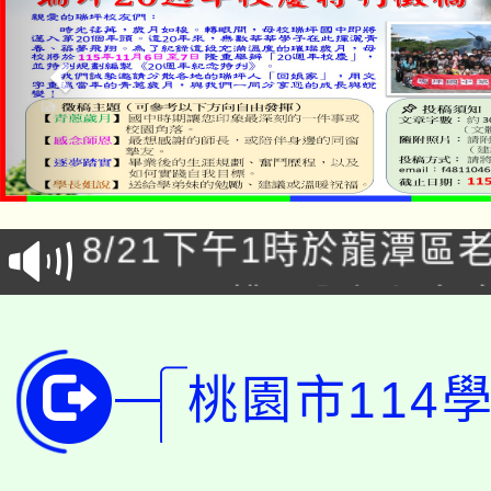
「本色祭」8/29、30
8/21下午1時於龍潭區
場熱烈登場!
YOUNG桃局內行報名
徵才活動。
8月14至27日，桃園
局官網。
桃園市114
115年桃園市運動會8/1
開!
桃園市低收入戶享有免
田徑場及游泳池舉行。