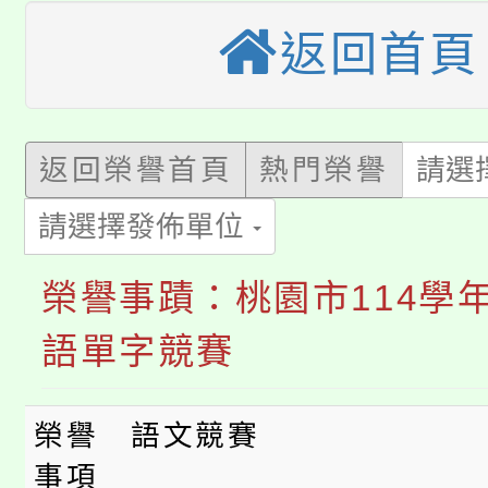
大園自造教育及科技中心
視費優惠，中低收入戶
返回首頁
大溪自造教育及科技中心
份教師增能研習
半價優惠，詳情可洽有
淨零綠生活教案入校路
份教師研習
者。
返回榮譽首頁
熱門榮譽
請選
115年食農教育專業人
會
請選擇發佈單位
「本色祭」8/29、30
程
8/21下午1時於龍潭區
榮譽事蹟：桃園市114學
場熱烈登場!
YOUNG桃局內行報名
語單字競賽
徵才活動。
8月14至27日，桃園
局官網。
榮譽
語文競賽
115年桃園市運動會8/1
開!
事項