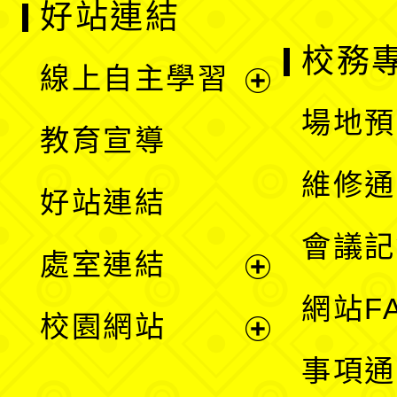
好站連結
校務
線上自主學習
展
場地預
教育宣導
開
維修通
好站連結
選
會議記
處室連結
單
展
網站F
校園網站
開
展
事項通