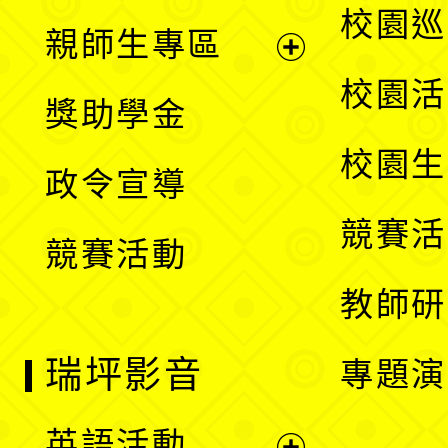
展
校園巡
親師生專區
單
開
展
校園活
獎助學金
選
開
校園生
政令宣導
單
選
競賽活
競賽活動
單
教師研
瑞坪影音
專題演
英語活動