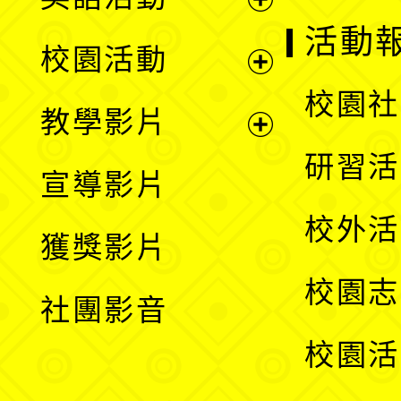
展
活動
校園活動
開
展
校園社
教學影片
選
開
展
研習活
宣導影片
單
選
開
校外活
獲獎影片
單
選
校園志
社團影音
單
校園活