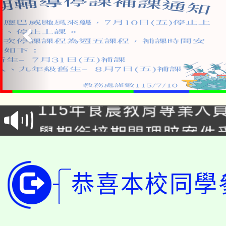
淨零綠生活教案入校路
115年食農教育專業人
會
學期銜接期間理賠案件
程
淨零綠領人才培育課程
學籍身 分審查程序及
恭喜本校同學
公告本校115學年度第1
版
「2026金融保險知識
代理(課)教師甄選結果(