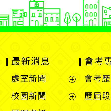
最新消息
會考
處室新聞
會考歷
展
校園新聞
歷屆段
開
展