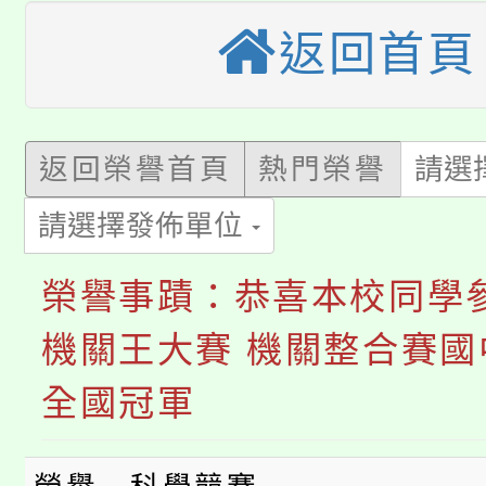
桃園市115學年度學生
車」活動
返回首頁
公告本校115學年度第
生本土語及新住民語歌
公告本校115學年度第
代理(課)教師甄選結果(
返回榮譽首頁
熱門榮譽
請選
轉知中國文化大學推廣
代理(課)教師甄選結果(
淨零綠生活教案入校路
請選擇發佈單位
《TA101》溝通分析
115年食農教育專業人
會
程，歡迎學生輔導中心
榮譽事蹟：恭喜本校同學
學期銜接期間理賠案件
程
機關王大賽 機關整合賽國
心理、諮商輔導、社會
淨零綠領人才培育課程
學籍身 分審查程序及
全國冠軍
系所師生報名參加。
公告本校115學年度第1
版