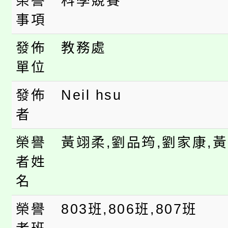
榮譽
科學競賽
「2026金融保險知識
代理(課)教師甄選結果(
事項
桃園市115學年度學生
車」活動
發佈
教務處
公告本校115學年度第
生本土語及新住民語歌
單位
公告本校115學年度第
代理(課)教師甄選結果(
發佈
Neil hsu
轉知中國文化大學推廣
代理(課)教師甄選結果(
者
《TA101》溝通分析
榮譽
黃翊柔,劉品筠,劉家康,
者姓
程，歡迎學生輔導中心
名
心理、諮商輔導、社會
榮譽
803班,806班,807班
系所師生報名參加。