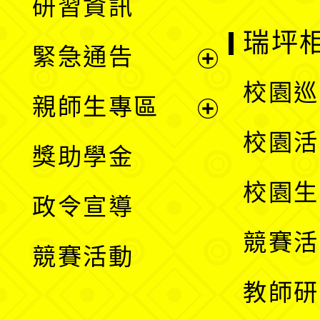
研習資訊
選
開
瑞坪
緊急通告
單
選
展
校園巡
親師生專區
單
開
展
校園活
獎助學金
選
開
校園生
政令宣導
單
選
競賽活
競賽活動
單
教師研