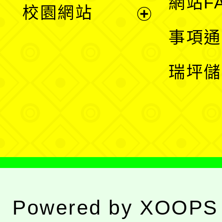
展
網站F
校園網站
開
展
事項通
選
開
瑞坪儲
單
選
單
Powered by
XOOPS