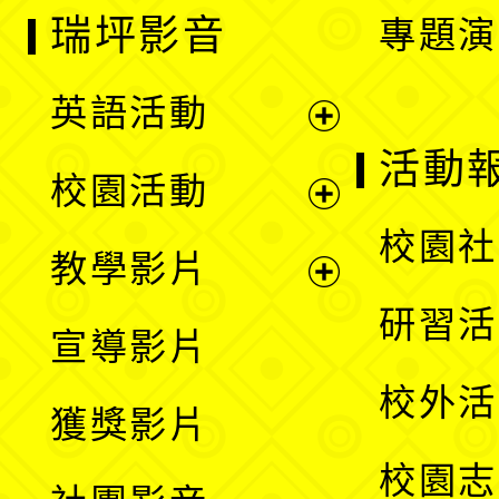
瑞坪影音
專題演
英語活動
展
活動
校園活動
開
展
校園社
教學影片
選
開
展
研習活
宣導影片
單
選
開
校外活
獲獎影片
單
選
校園志