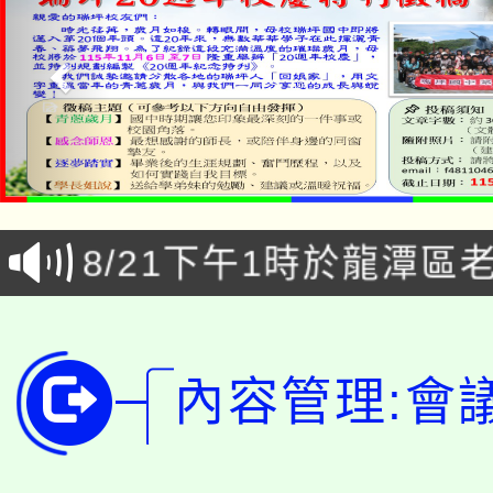
「本色祭」8/29、30
8/21下午1時於龍潭區
場熱烈登場!
YOUNG桃局內行報名
徵才活動。
8月14至27日，桃園
局官網。
內容管理:會
115年桃園市運動會8/1
開!
桃園市低收入戶享有免
田徑場及游泳池舉行。