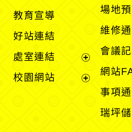
展
場地預
教育宣導
開
維修通
好站連結
選
會議記
處室連結
單
展
網站F
校園網站
開
展
事項通
選
開
瑞坪儲
單
選