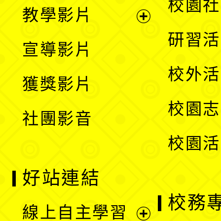
展
校園社
教學影片
選
開
展
研習活
宣導影片
單
選
開
校外活
獲獎影片
單
選
校園志
社團影音
單
校園活
好站連結
校務
線上自主學習