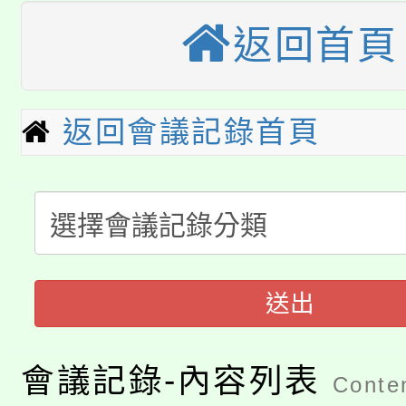
大園自造教育及科技中心
視費優惠，中低收入戶
返回首頁
大溪自造教育及科技中心
份教師增能研習
半價優惠，詳情可洽有
淨零綠生活教案入校路
份教師研習
返回會議記錄首頁
者。
115年食農教育專業人
會
「本色祭」8/29、30
程
8/21下午1時於龍潭區
場熱烈登場!
YOUNG桃局內行報名
送出
徵才活動。
8月14至27日，桃園
局官網。
會議記錄-內容列表
Conten
115年桃園市運動會8/1
開!