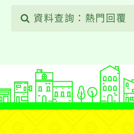
桃園市低收入戶享有免
田徑場及游泳池舉行。
資料查詢：熱門回覆
大園自造教育及科技中心
視費優惠，中低收入戶
大溪自造教育及科技中心
份教師增能研習
半價優惠，詳情可洽有
淨零綠生活教案入校路
份教師研習
者。
115年食農教育專業人
會
程