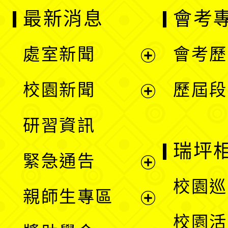
最新消息
會考
處室新聞
會考歷
展
校園新聞
歷屆段
開
展
研習資訊
選
開
瑞坪
緊急通告
單
選
展
校園巡
親師生專區
單
開
展
校園活