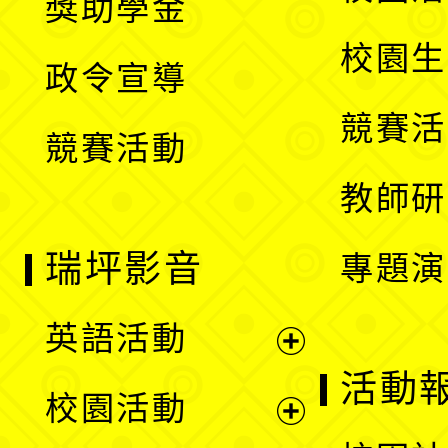
獎助學金
選
開
校園生
政令宣導
單
選
競賽活
競賽活動
單
教師研
瑞坪影音
專題演
英語活動
展
活動
校園活動
開