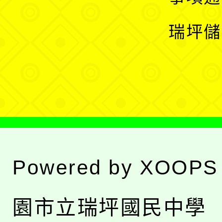
選
開
瑞坪儲
單
選
單
Powered by
XOOPS
園市立瑞坪國民中學