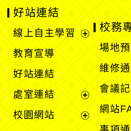
好站連結
校務
線上自主學習
展
場地預
教育宣導
開
維修通
好站連結
選
會議記
處室連結
單
展
網站F
校園網站
開
展
事項通