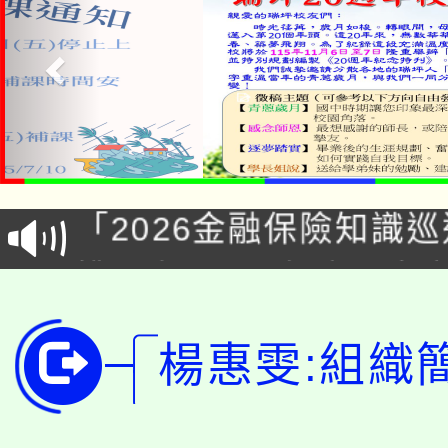
公告本校115學年度第1
「2026金融保險知識
代理(課)教師甄選結果(
桃園市115學年度學生
車」活動
公告本校115學年度第
生本土語及新住民語歌
楊惠雯:組織
公告本校115學年度第
代理(課)教師甄選結果(
轉知中國文化大學推廣
代理(課)教師甄選結果(