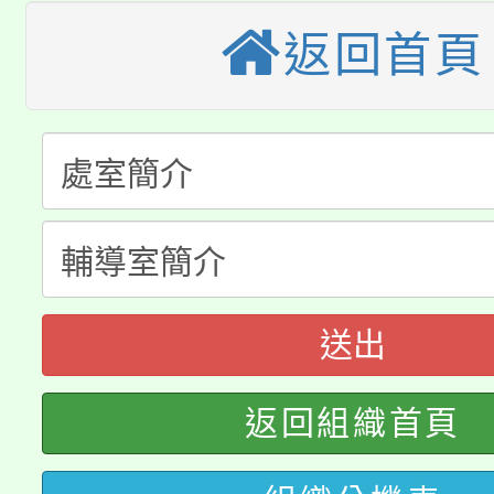
轉知苗栗縣政府辦理11
《TA101》溝通分析
返回首頁
桃園市115學年度學生
縣市「校園短影音徵選
程，歡迎學生輔導中心
「桃園市補助參觀特色
要點
門員」簡章及活動海報
心理、諮商輔導、社會
115年度「教育部表揚
展演活動實施計畫」
踴躍報名參加。
系所師生報名參加。
公告本校115學年度第1
義教育推展貢獻獎」
「2026金融保險知識
代理(課)教師甄選結果(
送出
桃園市115學年度學生
車」活動
公告本校115學年度第
生本土語及新住民語歌
返回組織首頁
公告本校115學年度第
代理(課)教師甄選結果(