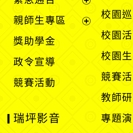
單
選
展
校園巡
親師生專區
單
開
展
校園活
獎助學金
選
開
校園生
政令宣導
單
選
競賽活
競賽活動
單
教師研
瑞坪影音
專題演