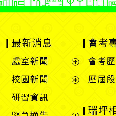
最新消息
會考
處室新聞
會考歷
展
校園新聞
歷屆段
開
展
研習資訊
選
開
瑞坪
緊急通告