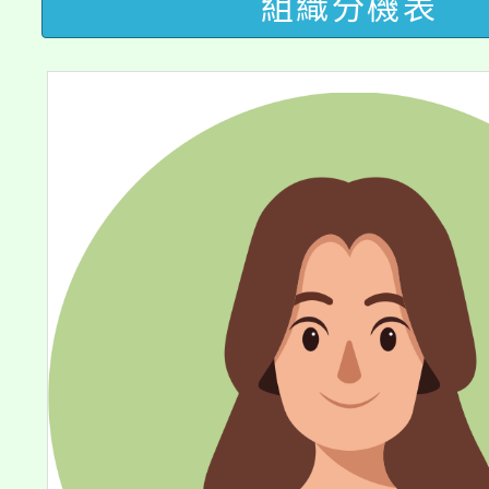
組織分機表
轉知中國文化大學推廣
代理(課)教師甄選結果(
轉知苗栗縣政府辦理11
《TA101》溝通分析
桃園市115學年度學生
縣市「校園短影音徵選
程，歡迎學生輔導中心
「桃園市補助參觀特色
要點
門員」簡章及活動海報
心理、諮商輔導、社會
115年度「教育部表揚
展演活動實施計畫」
踴躍報名參加。
系所師生報名參加。
義教育推展貢獻獎」