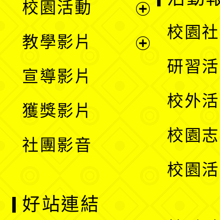
校園活動
開
展
校園社
教學影片
選
開
展
研習活
宣導影片
單
選
開
校外活
獲獎影片
單
選
校園志
社團影音
單
校園活
好站連結