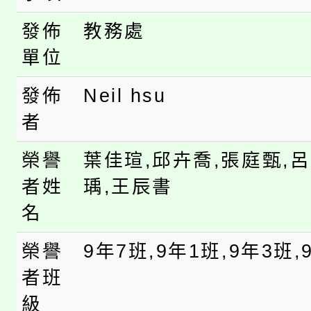
桃園市低收入戶享有免
田徑場及游泳池舉行。
發佈
教務處
大園自造教育及科技中心
視費優惠，中低收入戶
單位
大溪自造教育及科技中心
份教師增能研習
半價優惠，詳情可洽有
發佈
Neil hsu
淨零綠生活教案入校路
份教師研習
者
者。
115年食農教育專業人
會
榮譽
葉佳瑄,邱卉喬,張庭甄,
程
者姓
瑀,王辰書
名
榮譽
9年7班,9年1班,9年3班,
者班
級