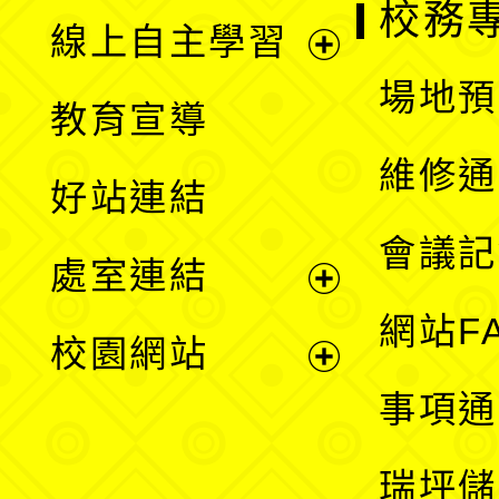
校務
線上自主學習
展
場地預
教育宣導
開
維修通
好站連結
選
會議記
處室連結
單
展
網站F
校園網站
開
展
事項通
選
開
瑞坪儲