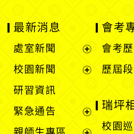
最新消息
會考
處室新聞
會考歷
展
校園新聞
歷屆段
開
展
研習資訊
選
開
瑞坪
緊急通告
單
選
展
校園巡
親師生專區