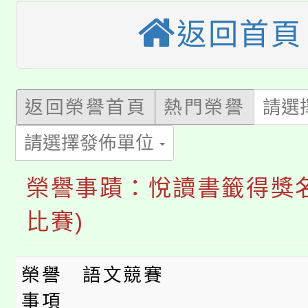
大園自造教育及科技中心
視費優惠，中低收入戶
返回首頁
大溪自造教育及科技中心
份教師增能研習
半價優惠，詳情可洽有
淨零綠生活教案入校路
份教師研習
者。
返回榮譽首頁
熱門榮譽
請選
115年食農教育專業人
會
「本色祭」8/29、30
請選擇發佈單位
程
8/21下午1時於龍潭區
場熱烈登場!
榮譽事蹟：悅讀書籤得獎
YOUNG桃局內行報名
徵才活動。
比賽)
8月14至27日，桃園
局官網。
榮譽
語文競賽
115年桃園市運動會8/1
開!
事項