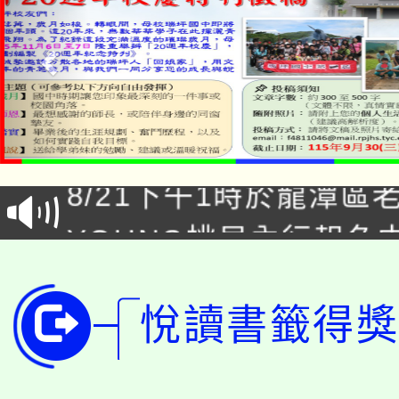
「本色祭」8/29、30
8/21下午1時於龍潭區
場熱烈登場!
YOUNG桃局內行報名
徵才活動。
8月14至27日，桃園
局官網。
悅讀書籤得獎
115年桃園市運動會8/1
開!
桃園市低收入戶享有免
田徑場及游泳池舉行。