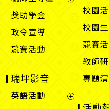
單
開
展
校園活
獎助學金
選
開
校園生
政令宣導
單
選
競賽活
競賽活動
單
教師研
瑞坪影音
專題演
英語活動
展
活動