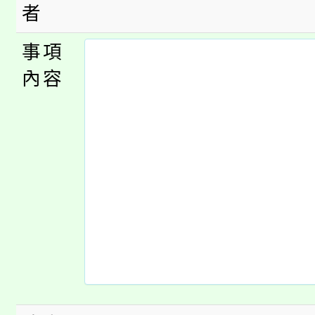
縣市「校園短影音徵選
程，歡迎學生輔導中心
者
「桃園市補助參觀特色
要點
門員」簡章及活動海報
心理、諮商輔導、社會
事項
115年度「教育部表揚
展演活動實施計畫」
踴躍報名參加。
內容
系所師生報名參加。
義教育推展貢獻獎」