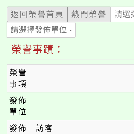
門員」簡章及活動海報
心理、諮商輔導、社會
115年度「教育部表揚
展演活動實施計畫」
返回榮譽首頁
熱門榮譽
請選
踴躍報名參加。
系所師生報名參加。
公告本校115學年度第1
義教育推展貢獻獎」
請選擇發佈單位
「2026金融保險知識
代理(課)教師甄選結果(
榮譽事蹟：
桃園市115學年度學生
車」活動
公告本校115學年度第
榮譽
生本土語及新住民語歌
事項
公告本校115學年度第
代理(課)教師甄選結果(
發佈
轉知中國文化大學推廣
代理(課)教師甄選結果(
單位
轉知苗栗縣政府辦理11
《TA101》溝通分析
發佈
訪客
桃園市115學年度學生