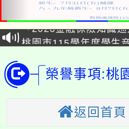
公告本校115學年度第1
「2026金融保險知識
代理(課)教師甄選結果(
桃園市115學年度學生
車」活動
公告本校115學年度第
生本土語及新住民語歌
公告本校115學年度第
代理(課)教師甄選結果(
榮譽事項:桃
轉知中國文化大學推廣
代理(課)教師甄選結果(
轉知苗栗縣政府辦理11
《TA101》溝通分析
返回首頁
桃園市115學年度學生
縣市「校園短影音徵選
程，歡迎學生輔導中心
「桃園市補助參觀特色
要點