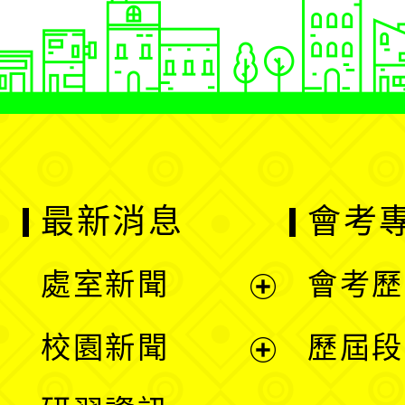
最新消息
會考
處室新聞
會考歷
展
校園新聞
歷屆段
開
展