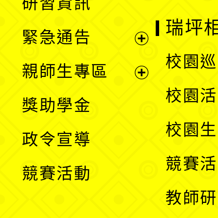
研習資訊
選
開
瑞坪
緊急通告
單
選
展
校園巡
親師生專區
單
開
展
校園活
獎助學金
選
開
校園生
政令宣導
單
選
競賽活
競賽活動
單
教師研