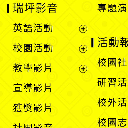
瑞坪影音
專題演
英語活動
展
活動
校園活動
開
展
校園社
教學影片
選
開
展
研習活
宣導影片
單
選
開
校外活
獲獎影片
單
選
校園志