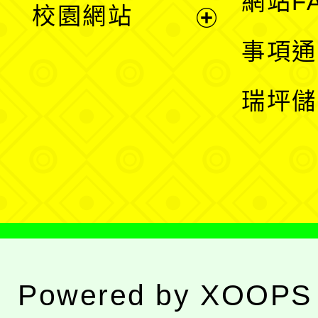
網站F
校園網站
開
展
事項通
選
開
瑞坪儲
單
選
單
Powered by
XOOPS