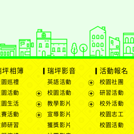
styc
gle、Firefox、Vivaldi、Opera
支援行
 2.5.11
網站語系：zh-TW
eil網站設計工坊
徐嘉裕 Neil hsu
瑞坪相簿
瑞坪影音
活動報名
校園巡禮
英語活動
校園社團
展
校園活動
校園活動
研習活動
開
展
展
校園生活
教學影片
校外活動
選
開
開
展
展
競賽活動
宣導影片
校園志工
單
選
選
開
開
展
教師研習
獲獎影片
校園活動
單
單
選
選
開