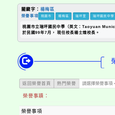
關鍵字：
楊梅區
榮譽事項
桃園市
楊梅區
瑞坪里
瑞坪國民中學
桃園市立瑞坪國民中學（英文：Taoyuan Municip
於民國99年7月， 現任校長楊士煌校長。
返回榮譽首頁
熱門榮譽
請選擇榮譽事項
榮譽事蹟：
榮譽事項