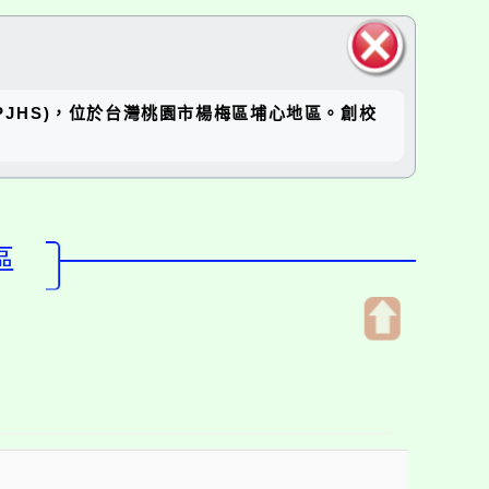
關閉區
坪國中(RPJHS)，位於台灣桃園市楊梅區埔心地區。創校
塊
區
開
啟
上
方
區
塊