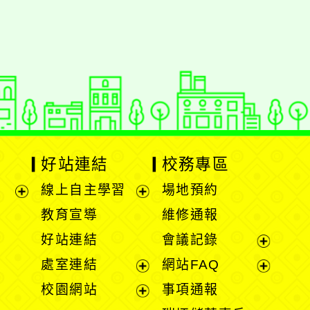
動瀏覽裝置
好站連結
校務專區
線上自主學習
場地預約
展
展
教育宣導
維修通報
開
開
好站連結
會議記錄
選
選
展
處室連結
網站FAQ
單
單
開
展
展
校園網站
事項通報
選
開
開
展