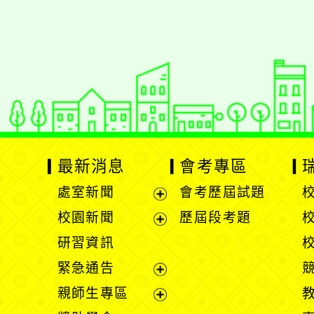
佈景版本：
neilrpjh
適用瀏覽器：Edge、Goo
Xoops版本：
XOOPS
Xoops
網站設計
：
N
Xoops網站設計者：
最新消息
會考專區
處室新聞
會考歷屆試題
展
校園新聞
歷屆段考題
開
展
研習資訊
選
開
緊急通告
單
選
展
親師生專區
單
開
展