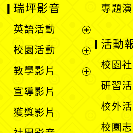
瑞坪影音
專題演
英語活動
展
活動
校園活動
開
展
校園社
教學影片
選
開
展
研習活
宣導影片
單
選
開
校外活
獲獎影片
單
選
校園志