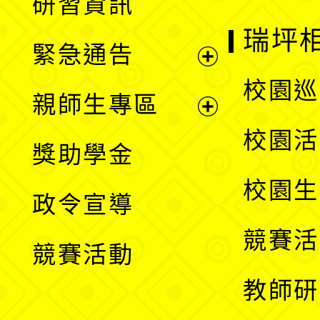
研習資訊
選
開
瑞坪
緊急通告
單
選
展
校園巡
親師生專區
單
開
展
校園活
獎助學金
選
開
校園生
政令宣導
單
選
競賽活
競賽活動
單
教師研