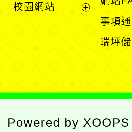
網站F
校園網站
開
展
事項通
選
開
瑞坪儲
單
選
單
Powered by
XOOPS