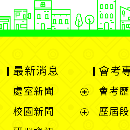
最新消息
會考
處室新聞
會考歷
展
校園新聞
歷屆段
開
展