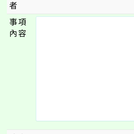
心理、諮商輔導、社會
者
115年度「教育部表揚
展演活動實施計畫」
踴躍報名參加。
系所師生報名參加。
事項
「2026 ART TAIPE
義教育推展貢獻獎」
內容
博覽會」之「藝術教育