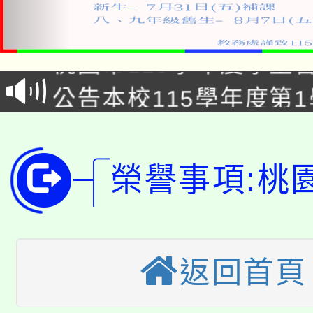
「2026金融保險知識
桃園市115學年度學生
車」活動
公告本校115學年度第
生本土語及新住民語歌
公告本校115學年度第
代理(課)教師甄選結果(
轉知中國文化大學推廣
代理(課)教師甄選結果(
榮譽事項:桃
轉知苗栗縣政府辦理11
《TA101》溝通分析
桃園市115學年度學生
縣市「校園短影音徵選
程，歡迎學生輔導中心
「桃園市補助參觀特色
返回首頁
要點
門員」簡章及活動海報
心理、諮商輔導、社會
115年度「教育部表揚
展演活動實施計畫」