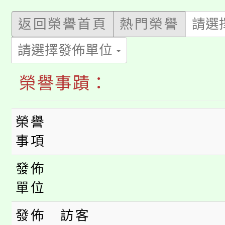
踴躍報名參加。
系所師生報名參加。
「2026 ART TAIPE
義教育推展貢獻獎」
返回榮譽首頁
熱門榮譽
請選
「2026金融保險知識
博覽會」之「藝術教育
請選擇發佈單位
桃園市115學年度學生
車」活動
榮譽事蹟：
公告本校115學年度第
生本土語及新住民語歌
公告本校115學年度第
代理(課)教師甄選結果(
榮譽
轉知中國文化大學推廣
事項
代理(課)教師甄選結果(
轉知苗栗縣政府辦理11
發佈
《TA101》溝通分析
單位
桃園市115學年度學生
縣市「校園短影音徵選
程，歡迎學生輔導中心
發佈
訪客
「桃園市補助參觀特色
要點
門員」簡章及活動海報