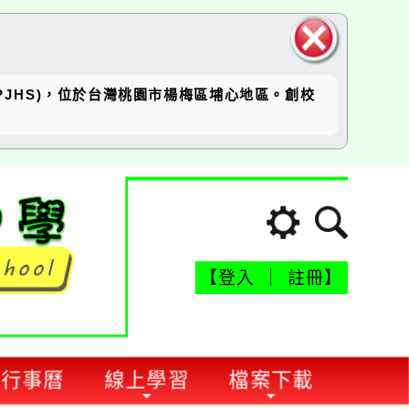
關閉區
坪國中(RPJHS)，位於台灣桃園市楊梅區埔心地區。創校
塊
【
登入
｜
註冊
】
坪行事曆
線上學習
檔案下載