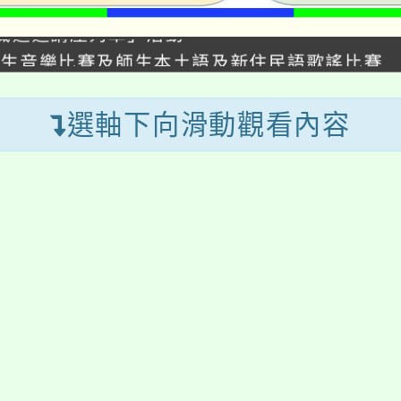
保險知識巡迴講座列車」活動
5學年度學生音樂比賽及師生本土語及新住民語歌謠比賽
學年度第1學期第9次代理(課)教師甄選結果(尚有缺額)
學年度第1學期第8次代理(課)教師甄選結果(尚有缺額)
選軸下向滑動觀看內容
文化大學推廣教育部辦理《TA101》溝通分析基礎認
縣政府辦理115年度北臺八縣市「校園短影音徵選活動
生報名參加。
年度學生舞蹈比賽實施要點
助參觀特色場館或藝文展演活動實施計畫」
線上學習
教師行政
課程
學年度第1學期第10次代理(課)教師甄選結果(尚有缺額
保險知識巡迴講座列車」活動
上授課專頁
無聲廣播系統
展
5學年度學生音樂比賽及師生本土語及新住民語歌謠比賽
語學習網
差勤系統
開
學年度第1學期第9次代理(課)教師甄選結果(尚有缺額)
選
EAMS翰林雲端自學
瑞坪 E-Mail 信
學年度第1學期第8次代理(課)教師甄選結果(尚有缺額)