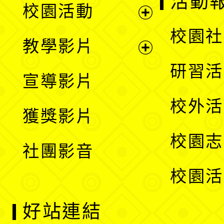
活動
校園活動
開
展
校園社
教學影片
選
開
展
研習活
宣導影片
單
選
開
校外活
獲獎影片
單
選
校園志
社團影音
單
校園活
好站連結