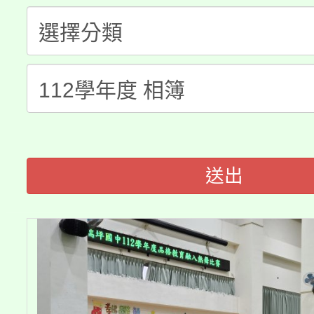
視費優惠，中低收入戶
大溪自造教育及科技中心
份教師增能研習
半價優惠，詳情可洽有
淨零綠生活教案入校路
份教師研習
者。
115年食農教育專業人
會
程
送出