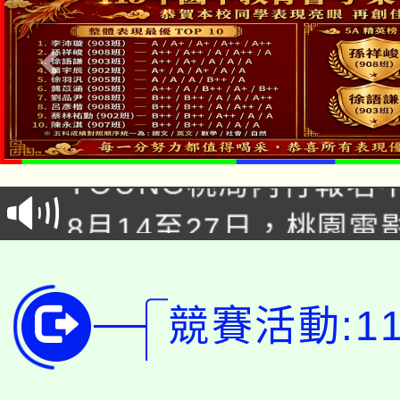
「本色祭」8/29、30
8/21下午1時於龍潭區
場熱烈登場!
YOUNG桃局內行報名
徵才活動。
8月14至27日，桃園
局官網。
115年桃園市運動會8/1
開!
桃園市低收入戶享有免
田徑場及游泳池舉行。
競賽活動:1
大園自造教育及科技中心
視費優惠，中低收入戶
大溪自造教育及科技中心