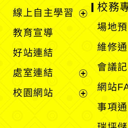
校務
線上自主學習
展
場地預
教育宣導
開
維修通
好站連結
選
會議記
處室連結
單
展
網站F
校園網站
開
展
事項通
選
開
瑞坪儲