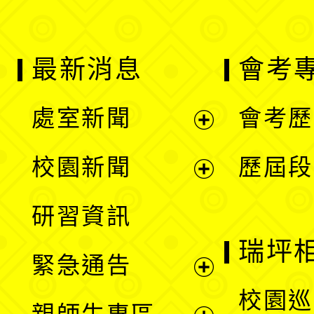
最新消息
會考
處室新聞
會考歷
展
校園新聞
歷屆段
開
展
研習資訊
選
開
瑞坪
緊急通告
單
選
展
校園巡