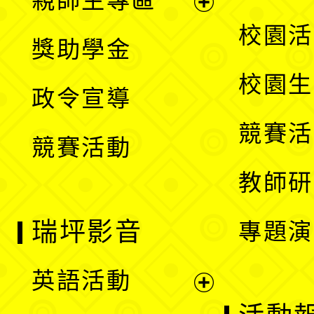
親師生專區
單
開
展
校園活
獎助學金
選
開
校園生
政令宣導
單
選
競賽活
競賽活動
單
教師研
瑞坪影音
專題演
英語活動
展