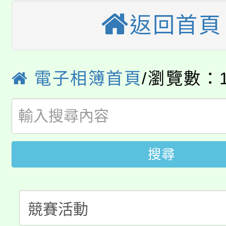
份教師增能研習
半價優惠，詳情可洽有
返回首頁
淨零綠生活教案入校路
份教師研習
者。
115年食農教育專業人
會
「本色祭」8/29、30
程
電子相簿首頁
/瀏覽數：1
8/21下午1時於龍潭區
場熱烈登場!
YOUNG桃局內行報名
徵才活動。
8月14至27日，桃園
局官網。
搜尋
115年桃園市運動會8/1
開!
桃園市低收入戶享有免
田徑場及游泳池舉行。
大園自造教育及科技中心