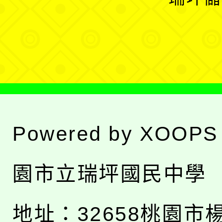
單
選
單
Powered by
XOOPS
園市立瑞坪國民中學
地址：
32658桃園市