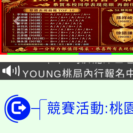
「本色祭」8/29、30
8/21下午1時於龍潭區
場熱烈登場!
YOUNG桃局內行報名
徵才活動。
8月14至27日，桃園
局官網。
115年桃園市運動會8/1
開!
競賽活動:桃
桃園市低收入戶享有免
田徑場及游泳池舉行。
大園自造教育及科技中心
視費優惠，中低收入戶