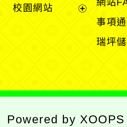
展
網站F
校園網站
開
展
事項通
選
開
瑞坪儲
單
選
單
Powered by
XOOPS