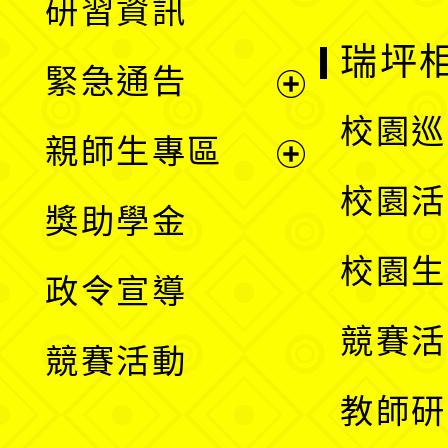
研習資訊
選
開
瑞坪
緊急通告
單
選
展
校園巡
親師生專區
單
開
展
校園活
獎助學金
選
開
校園生
政令宣導
單
選
競賽活
競賽活動
單
教師研