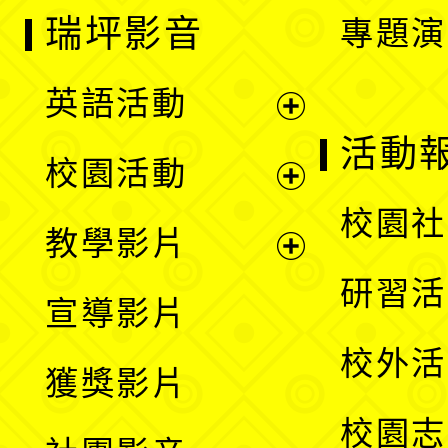
瑞坪影音
專題演
英語活動
展
活動
校園活動
開
展
校園社
教學影片
選
開
展
研習活
宣導影片
單
選
開
校外活
獲獎影片
單
選
校園志