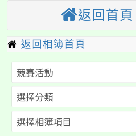
大溪自造教育及科技中心
份教師增能研習
半價優惠，詳情可洽有
返回首頁
淨零綠生活教案入校路
份教師研習
者。
115年食農教育專業人
會
返回相簿首頁
「本色祭」8/29、30
程
8/21下午1時於龍潭區
場熱烈登場!
YOUNG桃局內行報名
徵才活動。
8月14至27日，桃園
局官網。
115年桃園市運動會8/1
開!
桃園市低收入戶享有免
田徑場及游泳池舉行。