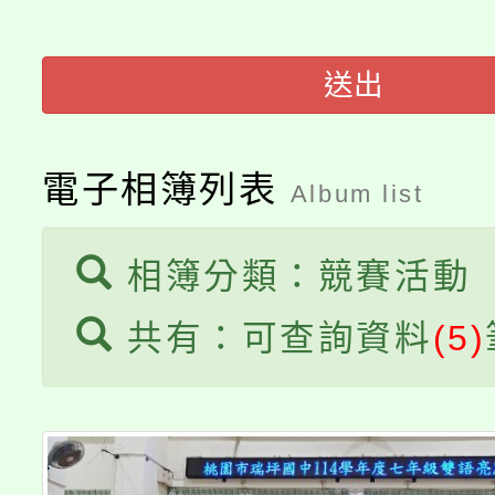
大園自造教育及科技中心
視費優惠，中低收入戶
送出
大溪自造教育及科技中心
份教師增能研習
半價優惠，詳情可洽有
淨零綠生活教案入校路
份教師研習
者。
電子相簿列表
Album list
115年食農教育專業人
會
程
相簿分類：競賽活動
共有：可查詢資料
(5)