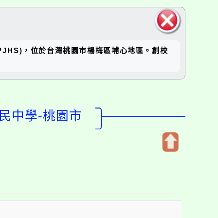
關閉區
坪國中(RPJHS)，位於台灣桃園市楊梅區埔心地區。創校
塊
國民中學-桃園市
開
啟
上
方
區
塊