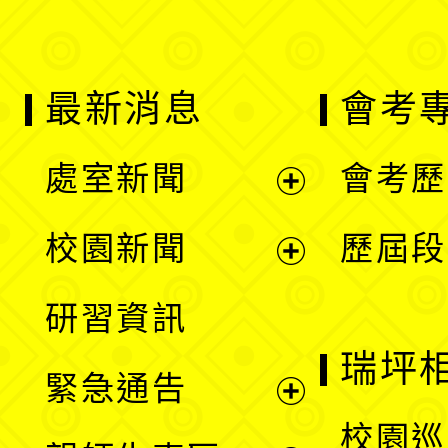
最新消息
會考
處室新聞
會考歷
展
校園新聞
歷屆段
開
展
研習資訊
選
開
瑞坪
緊急通告
單
選
展
校園巡