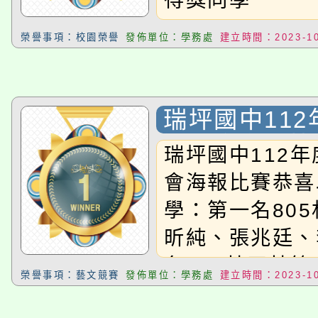
得獎同學
榮譽事項：校園榮譽
發佈單位：學務處
建立時間：2023-10
瑞坪國中11
運動會海報比
瑞坪國中112
會海報比賽恭喜
學：第一名80
昕純、張兆廷、
名806莊玉芃第
榮譽事項：藝文競賽
發佈單位：學務處
建立時間：2023-10
畹凌佳作701