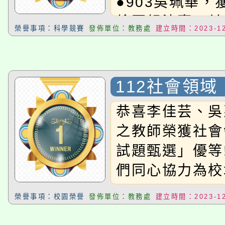
●903吳珮華，
繪圖組決賽，並
榮譽事項：科學競賽
發佈單位：教務處
建立時間：2023-12
得甲等
112社會領
題甄選」 優
恭喜李佳芸、吳
之教師榮獲社會
試題甄選」優等
們同心協力為校增
榮譽事項：校園榮譽
發佈單位：教務處
建立時間：2023-12