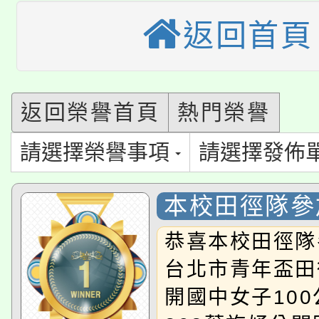
大溪自造教育及科技中心
份教師增能研習
半價優惠，詳情可洽有
返回首頁
淨零綠生活教案入校路
份教師研習
者。
115年食農教育專業人
會
「本色祭」8/29、30
返回榮譽首頁
熱門榮譽
程
8/21下午1時於龍潭區
場熱烈登場!
請選擇榮譽事項
請選擇發佈
YOUNG桃局內行報名
徵才活動。
本校田徑隊參
8月14至27日，桃園
局官網。
台北市青年盃
恭喜本校田徑隊
115年桃園市運動會8/1
開!
台北市青年盃田
桃園市低收入戶享有免
田徑場及游泳池舉行。
開國中女子10