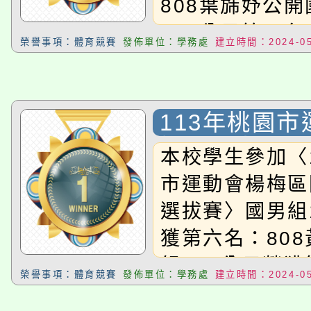
大園自造教育及科技中心
808葉旆妤公
視費優惠，中低收入戶
200公尺第二名
大溪自造教育及科技中心
份教師增能研習
半價優惠，詳情可洽有
榮譽事項：體育競賽
發佈單位：學務處
建立時間：2024-05
公開國中女子2
淨零綠生活教案入校路
份教師研習
者。
名708劉昱玟
115年食農教育專業人
會
200公尺第七名
113年桃園
公開國中女子跳
程
梅區國中小田
本校學生參加〈
808盧雨辰公
市運動會楊梅區
遠第八名808
選拔賽〉國男組
仲廷老師指導，
獲第六名：80
獎同學！
組200公尺榮
榮譽事項：體育競賽
發佈單位：學務處
建立時間：2024-05
808黃孝誠國女