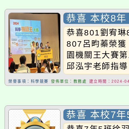
榮獲第四名：7
女組跳遠榮獲第
恭喜 本校8年
劉鈺瑄感謝羅仲
琳 4班吳宥潔
恭喜801劉宥琳
導，恭喜以上得
蓁 同學參加〈
807呂畇蓁榮獲
園機關王大賽
園機關王大賽第
第三名
邱泓宇老師指導
榮譽事項：科學競賽
發佈單位：教務處
建立時間：2024-04
恭喜 本校7年
汎 同學參加〈