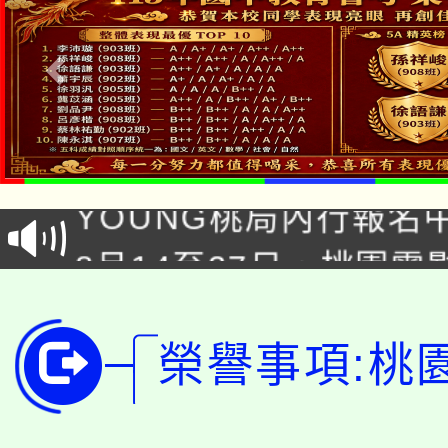
「本色祭」8/29、30
8/21下午1時於龍潭區
場熱烈登場!
YOUNG桃局內行報名
徵才活動。
8月14至27日，桃園
局官網。
115年桃園市運動會8/1
開!
桃園市低收入戶享有免
榮譽事項:桃
田徑場及游泳池舉行。
大園自造教育及科技中心
視費優惠，中低收入戶