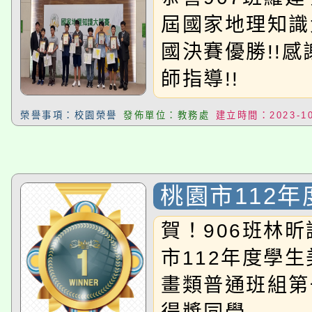
勝!!
屆國家地理知識
國決賽優勝!!
師指導!!
榮譽事項：校園榮譽
發佈單位：教務處
建立時間：2023-10
桃園市112
展南區西畫類
賀！906班林
第一名
市112年度學
畫類普通班組第