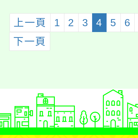
輝、陳幸治70
若瑄、李倢妤、
上一頁
1
2
3
4
5
6
賴如婷、唐宇和
林昱岑907羅
下一頁
許翎恩703林
璇、房靖芸、王
筠涵、魏洛亭、
家嘉706吳婕
王韻晴807官
802張芷齊、呂