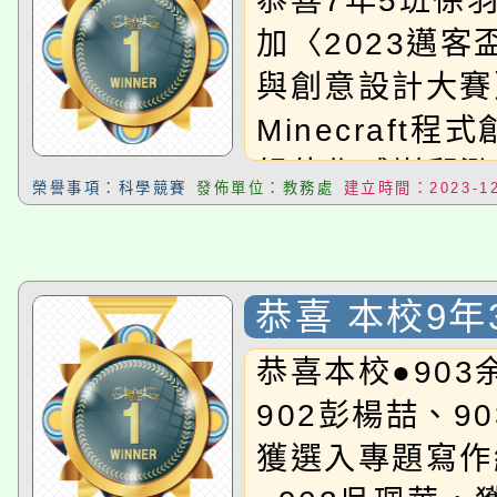
恭喜7年5班徐
客盃運算思維
加〈2023邁客
計大賽〉，榮
與創意設計大賽
Minecraft
Minecraft
國中組 佳作
組佳作感謝邱泓
榮譽事項：科學競賽
發佈單位：教務處
建立時間：2023-12
導。
恭喜 本校9年
華 同學參加
恭喜本校●903
112年度學
902彭楊喆、9
競賽〉，榮獲
獲選入專題寫作
組 甲等