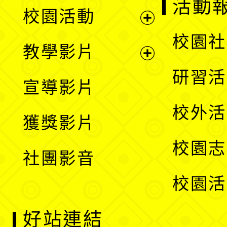
展
活動
校園活動
開
展
校園社
教學影片
選
開
展
研習活
宣導影片
單
選
開
校外活
獲獎影片
單
選
校園志
社團影音
單
校園活
好站連結