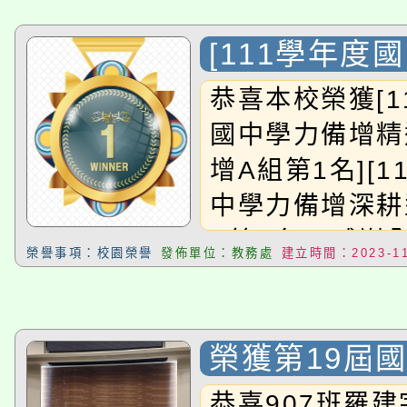
[111學年度
增精進型_國
恭喜本校榮獲[1
1名][111
國中學力備增精
力備增深耕型
增A組第1名][1
第3名]
中學力備增深耕
A第3名]!!感
榮譽事項：校園榮譽
發佈單位：教務處
建立時間：2023-11
努力!!
榮獲第19屆
識大競賽_全
恭喜907班羅建