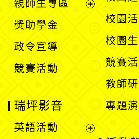
親師生專區
單
開
展
校園活
獎助學金
選
開
校園生
政令宣導
單
選
競賽活
競賽活動
單
教師研
瑞坪影音
專題演
英語活動