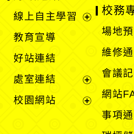
校務
線上自主學習
展
場地預
教育宣導
開
維修通
好站連結
選
會議記
處室連結
單
展
網站F
校園網站
開
展
事項通
選
開