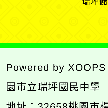
瑞坪儲
單
選
單
Powered by
XOOPS
園市立瑞坪國民中學
地址：
32658桃園市