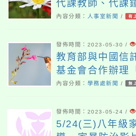
代課教師、代課
教學支援人員、
內容分類：
人事室新聞
/
有
上人員需於現職
務滿6個月以上)
發佈時間：2023-05-30 /
公教暨聘僱人員
教育部與中國信
補助費用案，自
基金會合作辦理
用，詳如說明
開毒品上癮的真
內容分類：
學務處新聞
/
無
育特展
發佈時間：2023-05-24 /
5/24(三)八年