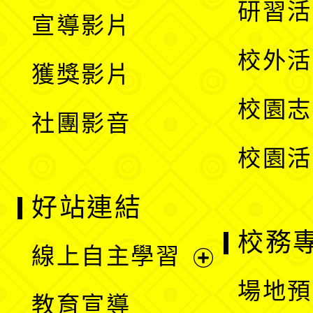
展
研習活
宣導影片
單
選
開
校外活
獲獎影片
單
選
校園志
社團影音
單
校園活
好站連結
校務
線上自主學習
展
場地預
教育宣導