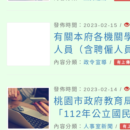
口說英語展能樂
Learning Englis
發佈時間：2023-02-15 /
Cool學習認證
有關本府各機關
案，請鼓勵學生
人員（含聘僱人
請查照。
班補休以外之其
內容分類：
政令宣導
/
有上
充規定
發佈時間：2023-02-14 /
桃園市政府教育
「112年公立國
幼兒園教師申請
內容分類：
人事室新聞
/
有