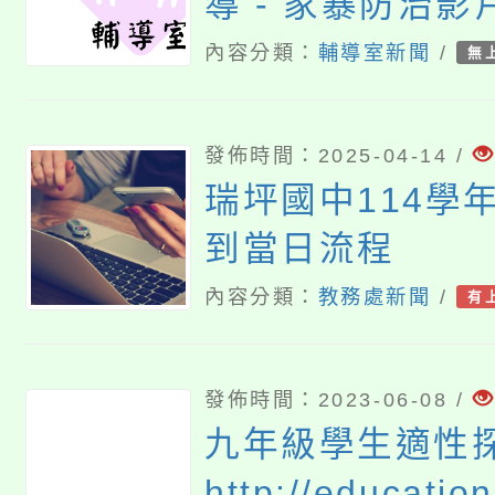
導 - 家暴防治
習單
內容分類：
輔導室新聞
/
無
發佈時間：2025-04-14 /
瑞坪國中114學
到當日流程
內容分類：
教務處新聞
/
有
發佈時間：2023-06-08 /
九年級學生適性
http://educatio