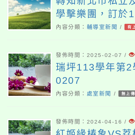
轉知新北市私立
學擊樂團，訂於11
日(星期四)於國
內容分類：
輔導室新聞
/
有
辦「双囍」音樂
動海報及邀請函
發佈時間：2025-02-07 /
瑞坪113學年第
0207
內容分類：
處室新聞
/
無上
發佈時間：2024-04-16 /
紅姬緣椿象VS荔