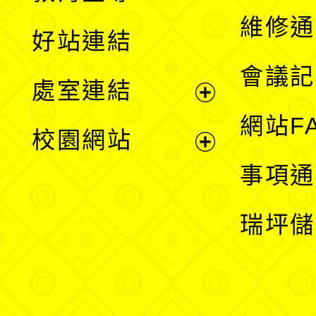
開
維修通
好站連結
選
會議記
處室連結
單
展
網站F
校園網站
開
展
事項通
選
開
瑞坪儲
單
選
單