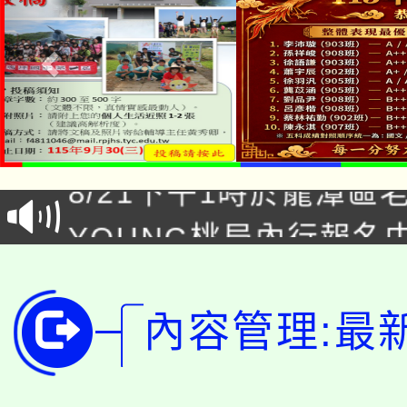
「本色祭」8/29、30
8/21下午1時於龍潭區
場熱烈登場!
YOUNG桃局內行報名
徵才活動。
8月14至27日，桃園
局官網。
115年桃園市運動會8/1
開!
內容管理:最
桃園市低收入戶享有免
田徑場及游泳池舉行。
大園自造教育及科技中心