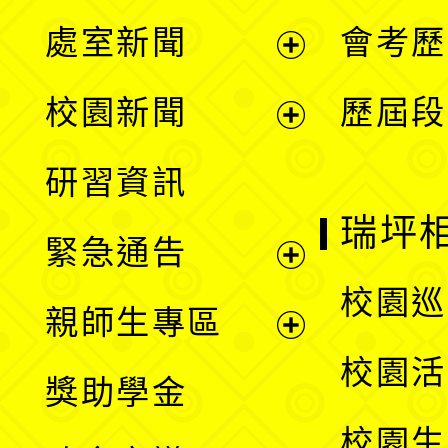
處室新聞
會考歷
展
校園新聞
歷屆段
開
展
研習資訊
選
開
瑞坪
緊急通告
單
選
展
校園巡
親師生專區
單
開
展
校園活
獎助學金
選
開
校園生