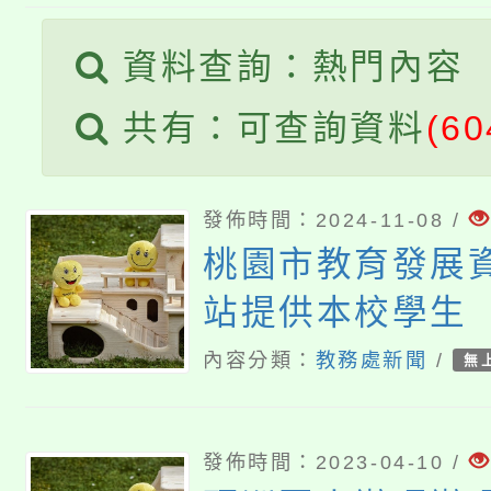
田徑場及游泳池舉行。
大園自造教育及科技中心
視費優惠，中低收入戶
資料查詢：熱門內容
大溪自造教育及科技中心
份教師增能研習
半價優惠，詳情可洽有
共有：可查詢資料
(60
淨零綠生活教案入校路
份教師研習
者。
115年食農教育專業人
會
發佈時間：2024-11-08 /
桃園市教育發展
程
站提供本校學生 
缺勤/獎懲/志工
內容分類：
教務處新聞
/
無
發佈時間：2023-04-10 /