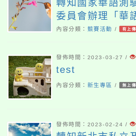
轉知國家華語測
委員會辦理「華
驗」112年4月
內容分類：
競賽活動
/
有上
宜，請協助公告
踴躍報考，請查
發佈時間：2023-03-27 /
test
內容分類：
新生專區
/
無上
發佈時間：2023-02-24 /