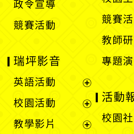
政令宣導
單
選
競賽活
競賽活動
單
教師研
瑞坪影音
專題演
英語活動
展
活動
校園活動
開
展
校園社
教學影片
選
開