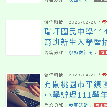
發佈時間：2025-02-26 /
瑞坪國民中學11
育班新生入學暨插
試甄選簡章
內容分類：
學務處新聞
/
有
發佈時間：2023-04-23 /
有關桃園市平鎮
小學辦理111學年
雙語政策－提升
內容分類：
競賽活動
/
有上