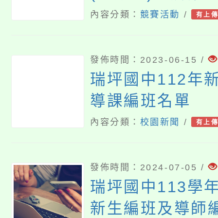
小學數學能力檢
內容分類：
競賽活動
/
有上
(Taiwan Mathem
Test,TMT)，
發佈時間：2023-06-15 /
勵學生報名參加
瑞坪國中112年
導課編班名單
內容分類：
校園新聞
/
有上
發佈時間：2024-07-05 /
瑞坪國中113學
新生編班及導師