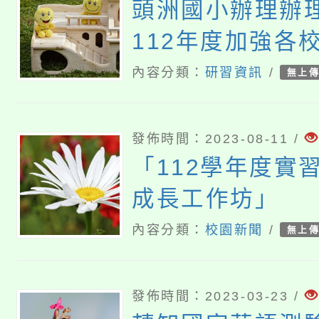
頭洲國小辦理辦
112年度加強各
家長特教知能研
內容分類：
研習資訊
/
無上
勵所屬教師、家
理員踴躍報名參
發佈時間：2023-08-11 /
明，請查照
「112學年度實
成長工作坊」
內容分類：
校園新聞
/
無上
發佈時間：2023-03-23 /