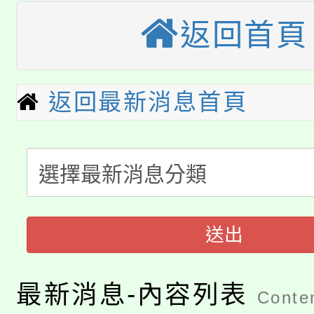
視費優惠，中低收入戶
返回首頁
大溪自造教育及科技中心
份教師增能研習
半價優惠，詳情可洽有
淨零綠生活教案入校路
份教師研習
者。
115年食農教育專業人
返回最新消息首頁
會
「本色祭」8/29、30
程
8/21下午1時於龍潭區
場熱烈登場!
YOUNG桃局內行報名
徵才活動。
送出
8月14至27日，桃園
局官網。
115年桃園市運動會8/1
開!
最新消息-內容列表
Conten
桃園市低收入戶享有免