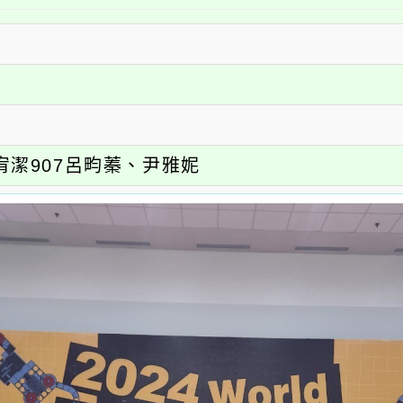
吳宥潔907呂畇蓁、尹雅妮