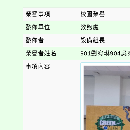
榮譽事項
校園榮譽
發佈單位
教務處
發佈者
設備組長
榮譽者姓名
901劉宥琳904
事項內容