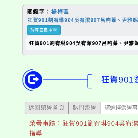
關鍵字：
楊梅區
️狂賀901劉宥琳904吳宥潔907呂畇蓁、尹雅
瑞坪國民中學
️狂賀901劉宥琳904吳宥潔907呂畇蓁、
️狂賀90
返回榮譽首頁
熱門榮譽
請選擇榮譽
榮譽事蹟：️狂賀901劉宥琳904吳
指導️