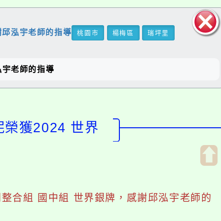
謝邱泓宇老師的指導️
桃園市
楊梅區
瑞坪里
關閉區
塊
泓宇老師的指導️
榮獲2024 世界
開
啟
 機關整合組 國中組 世界銀牌，感謝邱泓宇老師的
上
方