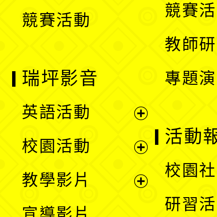
競賽活
競賽活動
單
教師研
瑞坪影音
專題演
英語活動
展
活動
校園活動
開
展
校園社
教學影片
選
開
展
研習活
宣導影片