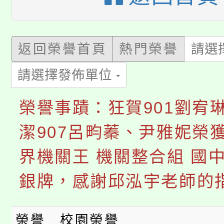
公告本校115學年度第
代理(課)教師甄選結果(
轉知中國文化大學推廣
代理(課)教師甄選結果(
返回榮譽首頁
熱門榮譽
請選
淨零綠生活教案入校路
《TA101》溝通分析
請選擇發佈單位
115年食農教育專業人
會
程，歡迎學生輔導中心
榮譽事蹟：️狂賀901劉宥琳
學期銜接期間理賠案件
程
心理、諮商輔導、社會
潔907呂畇蓁、尹雅妮榮獲2
淨零綠領人才培育課程
學籍身 分審查程序及
系所師生報名參加。
界機關王 機關整合組 國中
公告本校115學年度第1
版
銀牌，感謝邱泓宇老師的指
「2026金融保險知識
代理(課)教師甄選結果(
桃園市115學年度學生
車」活動
榮譽
校園榮譽