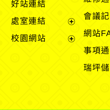
好站連結
選
會議記
處室連結
單
展
網站F
校園網站
開
展
事項通
選
開
瑞坪儲
單
選
單