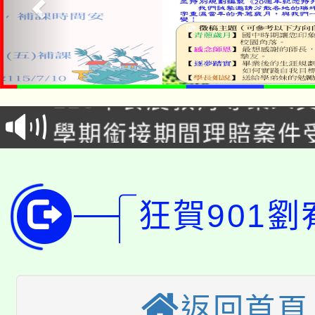
淨零綠生活教案入校路
115年食農教育專業人
會
學期銜接期間理賠案件
程
淨零綠領人才培育課程
學籍身 分審查程序及
公告本校115學年度第1
版
️狂賀901
「2026金融保險知識
代理(課)教師甄選結果(
桃園市115學年度學生
車」活動
公告本校115學年度第
返回首頁
生本土語及新住民語歌