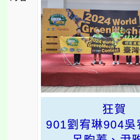
️狂賀
901劉宥琳904吳
呂畇蓁、尹