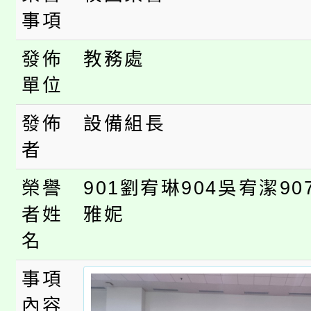
公告本校115學年度第
事項
生本土語及新住民語歌
公告本校115學年度第
發佈
教務處
代理(課)教師甄選結果(
單位
轉知中國文化大學推廣
代理(課)教師甄選結果(
發佈
設備組長
《TA101》溝通分析
者
程，歡迎學生輔導中心
榮譽
901劉宥琳904吳宥潔9
心理、諮商輔導、社會
者姓
雅妮
名
系所師生報名參加。
事項
內容