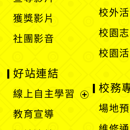
單
選
開
校外活
獲獎影片
單
選
校園志
社團影音
單
校園活
好站連結
校務
線上自主學習
展
場地預
教育宣導
開
維修通