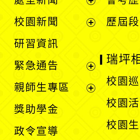
展
校園新聞
歷屆段
開
展
研習資訊
選
開
瑞坪
緊急通告
單
選
展
校園巡
親師生專區
單
開
展
校園活
獎助學金
選
開
校園生
政令宣導
單
選