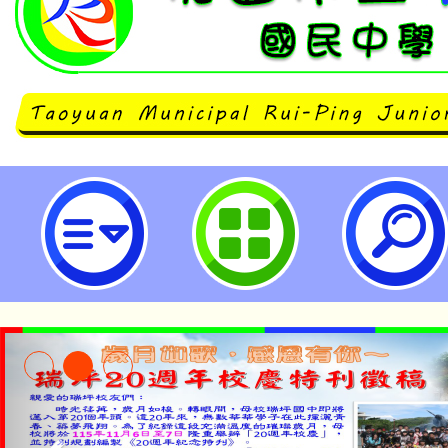
neilrpjhstyc網站設計者：徐嘉裕 N