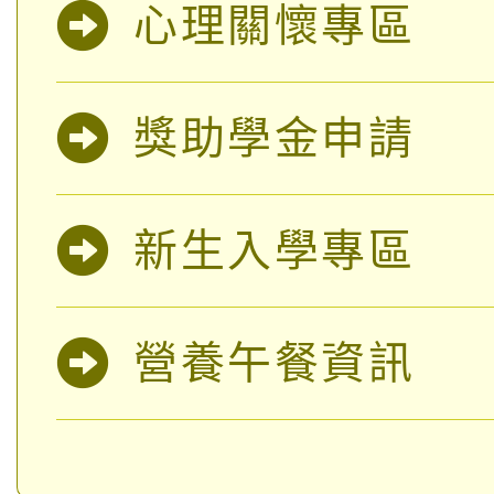
公告本校115學年度第
生本土語及新住民語歌
心理關懷專區
公告本校115學年度第
代理(課)教師甄選結果(
轉知中國文化大學推廣
代理(課)教師甄選結果(
獎助學金申請
《TA101》溝通分析
程，歡迎學生輔導中心
新生入學專區
心理、諮商輔導、社會
營養午餐資訊
系所師生報名參加。