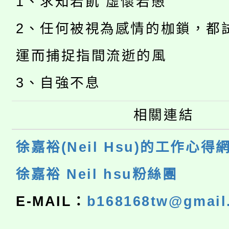
1、求知若飢 虛懷若愚
2、任何被視為感情的枷鎖，都
運而捕捉指間流逝的風
3、自強不息
相關連結
徐嘉裕(Neil Hsu)的工作心得
徐嘉裕 Neil hsu粉絲團
E-MAIL：
b168168tw@gmail