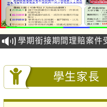
淨零綠生活教案入校路
115年食農教育專業人
會
學期銜接期間理賠案件
程
淨零綠領人才培育課程
學籍身 分審查程序及
公告本校115學年度第1
版
「2026金融保險知識
代理(課)教師甄選結果(
學生家長
桃園市115學年度學生
車」活動
公告本校115學年度第
生本土語及新住民語歌