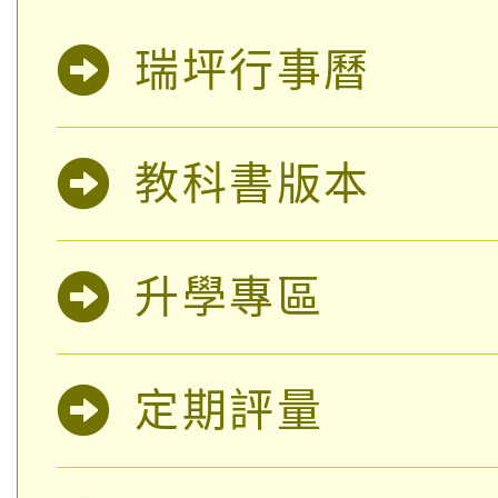
公告本校115學年度第
代理(課)教師甄選結果(
轉知中國文化大學推廣
瑞坪行事曆
代理(課)教師甄選結果(
淨零綠生活教案入校路
《TA101》溝通分析
115年食農教育專業人
會
教科書版本
程，歡迎學生輔導中心
學期銜接期間理賠案件
程
心理、諮商輔導、社會
淨零綠領人才培育課程
學籍身 分審查程序及
升學專區
系所師生報名參加。
公告本校115學年度第1
版
「2026金融保險知識
代理(課)教師甄選結果(
定期評量
桃園市115學年度學生
車」活動