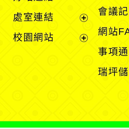
選
會議記
處室連結
單
展
網站F
校園網站
開
展
事項通
選
開
瑞坪儲
單
選
單