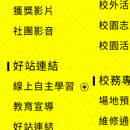
開
校外活
獲獎影片
單
選
校園志
社團影音
單
校園活
好站連結
校務
線上自主學習
展
場地預
教育宣導
開
維修通
好站連結