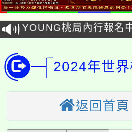
8/21下午1時於龍潭區
場熱烈登場!
YOUNG桃局內行報名
徵才活動。
8月14至27日，桃園
局官網。
115年桃園市運動會8/1
開!
2024年世
桃園市低收入戶享有免
田徑場及游泳池舉行。
大園自造教育及科技中心
視費優惠，中低收入戶
大溪自造教育及科技中心
份教師增能研習
半價優惠，詳情可洽有
返回首頁
淨零綠生活教案入校路
份教師研習
者。
115年食農教育專業人
會