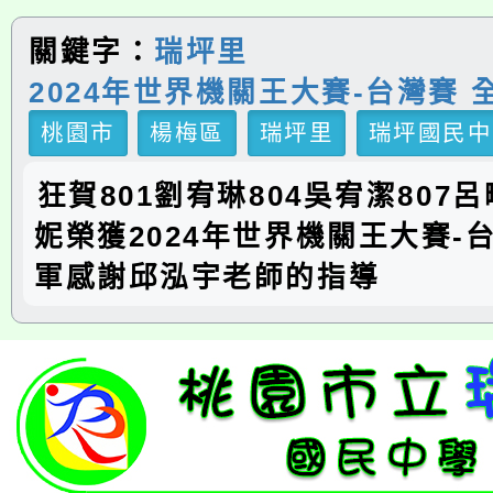
關鍵字：
瑞坪里
2024年世界機關王大賽-台灣賽 
桃園市
楊梅區
瑞坪里
瑞坪國民中
️狂賀801劉宥琳804吳宥潔807
妮榮獲2024年世界機關王大賽-
軍感謝邱泓宇老師的指導️