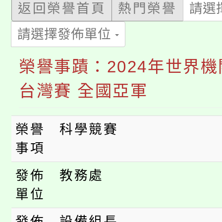
返回榮譽首頁
熱門榮譽
請選
「本色祭」8/29、30
程
請選擇發佈單位
8/21下午1時於龍潭區
場熱烈登場!
榮譽事蹟：2024年世界機
YOUNG桃局內行報名
徵才活動。
台灣賽 全國亞軍
8月14至27日，桃園
局官網。
115年桃園市運動會8/1
開!
榮譽
科學競賽
桃園市低收入戶享有免
田徑場及游泳池舉行。
事項
大園自造教育及科技中心
視費優惠，中低收入戶
發佈
教務處
大溪自造教育及科技中心
份教師增能研習
單位
半價優惠，詳情可洽有
淨零綠生活教案入校路
份教師研習
發佈
設備組長