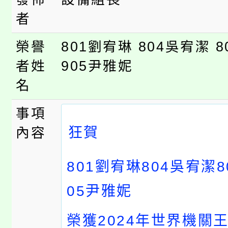
者。
115年食農教育專業人
者
會
程
榮譽
801劉宥琳 804吳宥潔 
者姓
905尹雅妮
名
事項
️
狂賀
內容
801
劉宥琳
804
吳宥潔
8
05
尹雅妮
榮獲
2024
年世界機關