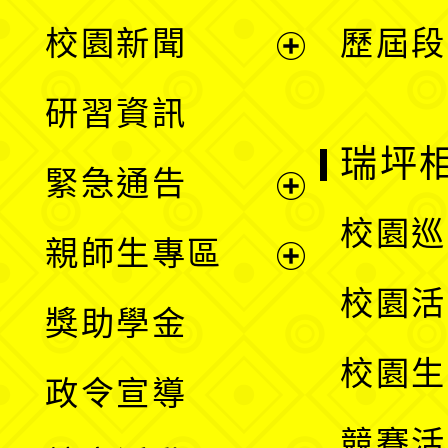
展
校園新聞
歷屆段
開
展
研習資訊
選
開
瑞坪
緊急通告
單
選
展
校園巡
親師生專區
單
開
展
校園活
獎助學金
選
開
校園生
政令宣導
單
選
競賽活