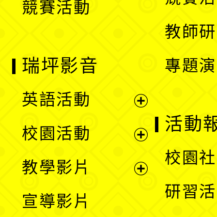
競賽活動
單
教師研
瑞坪影音
專題演
英語活動
展
活動
校園活動
開
展
校園社
教學影片
選
開
展
研習活
宣導影片
單
選