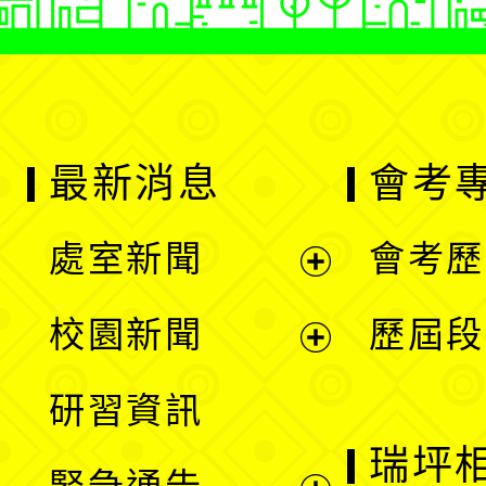
最新消息
會考
處室新聞
會考歷
展
校園新聞
歷屆段
開
展
研習資訊
選
開
瑞坪