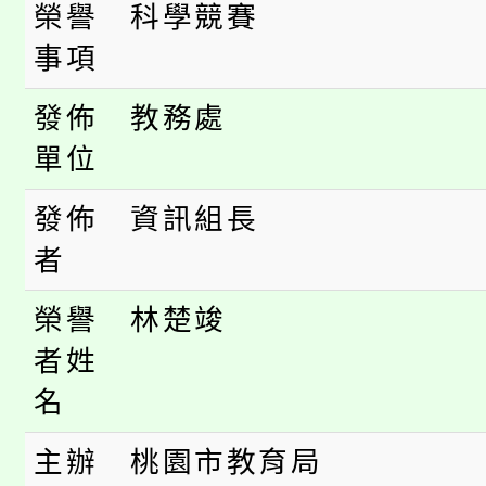
大園自造教育及科技中心
視費優惠，中低收入戶
榮譽
科學競賽
事項
大溪自造教育及科技中心
份教師增能研習
半價優惠，詳情可洽有
淨零綠生活教案入校路
發佈
教務處
份教師研習
者。
單位
115年食農教育專業人
會
發佈
資訊組長
程
者
榮譽
林楚竣
者姓
名
主辦
桃園市教育局