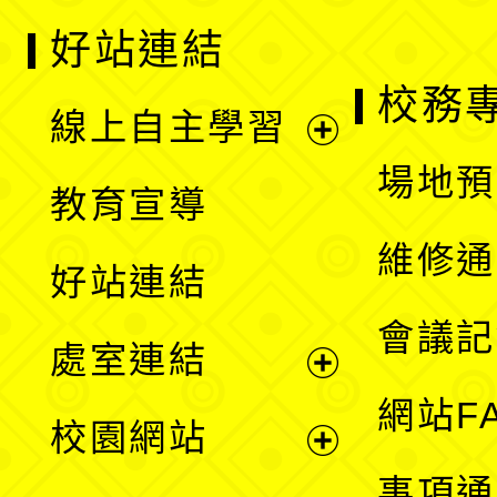
好站連結
校務
線上自主學習
展
場地預
教育宣導
開
維修通
好站連結
選
會議記
處室連結
單
展
網站F
校園網站
開
展
事項通