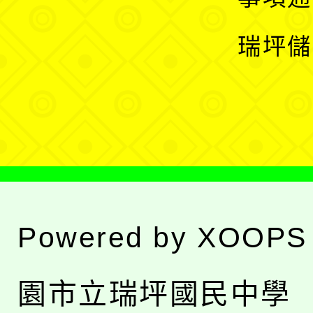
選
開
瑞坪儲
單
選
單
Powered by
XOOPS
園市立瑞坪國民中學