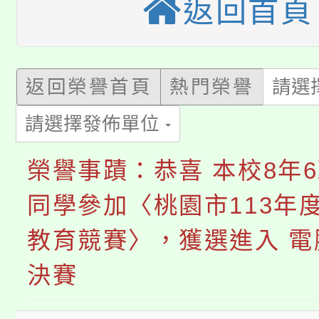
大溪自造教育及科技中心
返回首頁
份教師增能研習
半價優惠，詳情可洽有
淨零綠生活教案入校路
份教師研習
者。
115年食農教育專業人
會
返回榮譽首頁
熱門榮譽
請選
「本色祭」8/29、30
程
請選擇發佈單位
8/21下午1時於龍潭區
場熱烈登場!
榮譽事蹟：恭喜 本校8年6
YOUNG桃局內行報名
徵才活動。
同學參加〈桃園市113年
8月14至27日，桃園
局官網。
教育競賽〉，獲選進入 電
115年桃園市運動會8/1
開!
決賽
桃園市低收入戶享有免
田徑場及游泳池舉行。