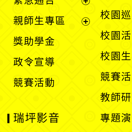
緊急通告
單
選
展
校園巡
親師生專區
單
開
展
校園活
獎助學金
選
開
校園生
政令宣導
單
選
競賽活
競賽活動
單
教師研
瑞坪影音
專題演