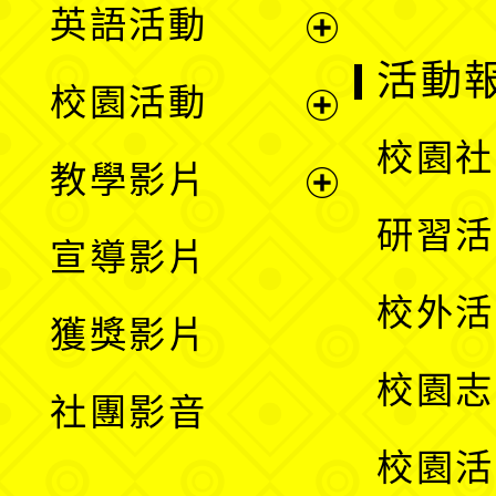
英語活動
展
活動
校園活動
開
展
校園社
教學影片
選
開
展
研習活
宣導影片
單
選
開
校外活
獲獎影片
單
選
校園志
社團影音
單
校園活