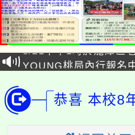
「本色祭」8/29、30
8/21下午1時於龍潭區
場熱烈登場!
YOUNG桃局內行報名
徵才活動。
8月14至27日，桃園
局官網。
115年桃園市運動會8/1
開!
恭喜 本校8
桃園市低收入戶享有免
田徑場及游泳池舉行。
大園自造教育及科技中心
視費優惠，中低收入戶