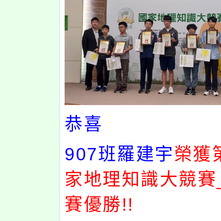
恭喜
907
班羅建宇
榮獲
家地理知識大競賽
賽優勝!!