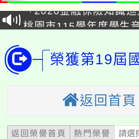
「2026金融保險知識
代理(課)教師甄選結果(
桃園市115學年度學生
車」活動
公告本校115學年度第
生本土語及新住民語歌
公告本校115學年度第
代理(課)教師甄選結果(
榮獲第19屆
轉知中國文化大學推廣
代理(課)教師甄選結果(
轉知苗栗縣政府辦理11
《TA101》溝通分析
返回首頁
桃園市115學年度學生
縣市「校園短影音徵選
程，歡迎學生輔導中心
「桃園市補助參觀特色
要點
門員」簡章及活動海報
心理、諮商輔導、社會
115年度「教育部表揚
展演活動實施計畫」
返回榮譽首頁
熱門榮譽
請選
踴躍報名參加。
系所師生報名參加。