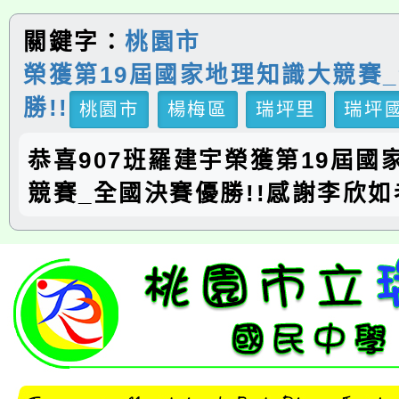
關鍵字：
桃園市
榮獲第19屆國家地理知識大競賽
勝!!
桃園市
楊梅區
瑞坪里
瑞坪
恭喜907班羅建宇榮獲第19屆國
競賽_全國決賽優勝!!感謝李欣如