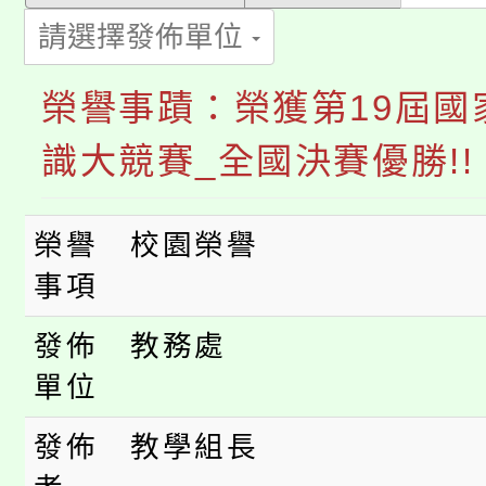
公告本校115學年度第1
義教育推展貢獻獎」
請選擇發佈單位
「2026金融保險知識
代理(課)教師甄選結果(
榮譽事蹟：榮獲第19屆國
桃園市115學年度學生
車」活動
識大競賽_全國決賽優勝!!
公告本校115學年度第
生本土語及新住民語歌
公告本校115學年度第
榮譽
校園榮譽
代理(課)教師甄選結果(
事項
轉知中國文化大學推廣
代理(課)教師甄選結果(
發佈
教務處
轉知苗栗縣政府辦理11
《TA101》溝通分析
單位
桃園市115學年度學生
縣市「校園短影音徵選
程，歡迎學生輔導中心
發佈
教學組長
「桃園市補助參觀特色
要點
門員」簡章及活動海報
心理、諮商輔導、社會