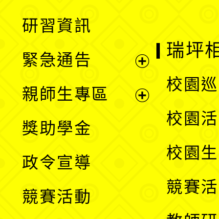
開
展
研習資訊
選
開
瑞坪
緊急通告
單
選
展
校園巡
親師生專區
單
開
展
校園活
獎助學金
選
開
校園生
政令宣導
單
選
競賽活
競賽活動
單