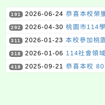
2026-06-24
恭喜本校榮獲
191
度雙語聯合觀議課訪視優等學
2026-04-30
桃園市114
292
藝競賽獲獎學生
2026-01-23
本校參加桃園
311
度校園回收競賽活動｣榮獲國中
2026-01-06
114社會領
318
平板類第一名
甄選」特優
2025-09-21
恭喜本校 8
418
同學參加桃園市語文競賽市決
語）」項目，表現優異，榮獲
爭光！ 感謝江菊桃老師的用心
全校同學引以為榜樣，持續精