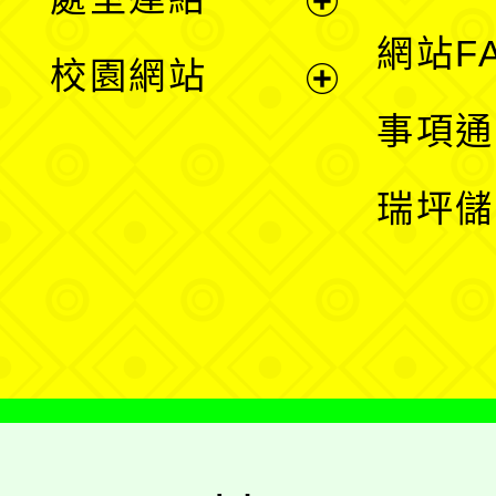
單
展
網站F
校園網站
開
展
事項通
選
開
瑞坪儲
單
選
單