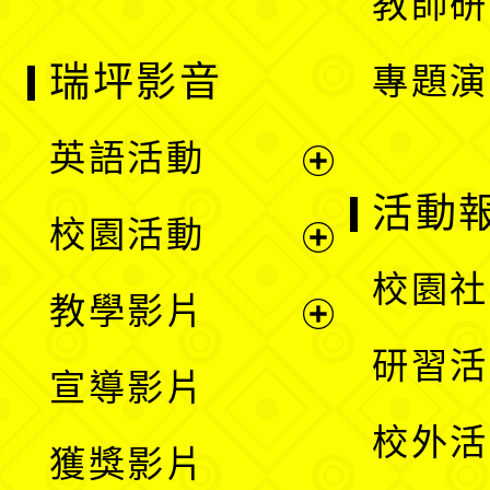
教師研
瑞坪影音
專題演
英語活動
展
活動
校園活動
開
展
校園社
教學影片
選
開
展
研習活
宣導影片
單
選
開
校外活
獲獎影片
單
選