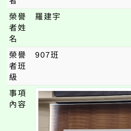
者
115年度「教育部表揚
展演活動實施計畫」
踴躍報名參加。
系所師生報名參加。
榮譽
羅建宇
義教育推展貢獻獎」
者姓
名
榮譽
907班
者班
級
事項
內容