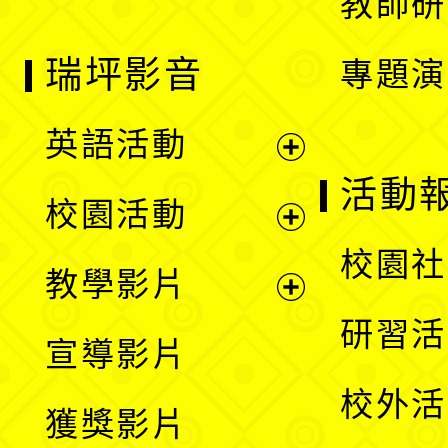
教師研
瑞坪影音
專題演
英語活動
展
活動
校園活動
開
展
校園社
教學影片
選
開
展
研習活
宣導影片
單
選
開
校外活
獲獎影片
單
選