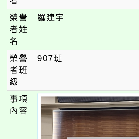
者
轉知中國文化大學推廣
代理(課)教師甄選結果(
榮譽
羅建宇
者姓
《TA101》溝通分析
名
程，歡迎學生輔導中心
榮譽
907班
心理、諮商輔導、社會
者班
系所師生報名參加。
級
事項
內容