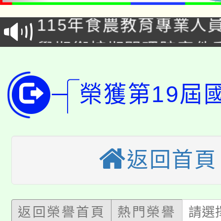
115年食農教育專業人
會
學期銜接期間理賠案件
程
淨零綠領人才培育課程
學籍身 分審查程序及
榮獲第19屆
公告本校115學年度第1
版
「2026金融保險知識
代理(課)教師甄選結果(
桃園市115學年度學生
車」活動
返回首頁
公告本校115學年度第
生本土語及新住民語歌
公告本校115學年度第
代理(課)教師甄選結果(
返回榮譽首頁
熱門榮譽
請選
轉知中國文化大學推廣
代理(課)教師甄選結果(