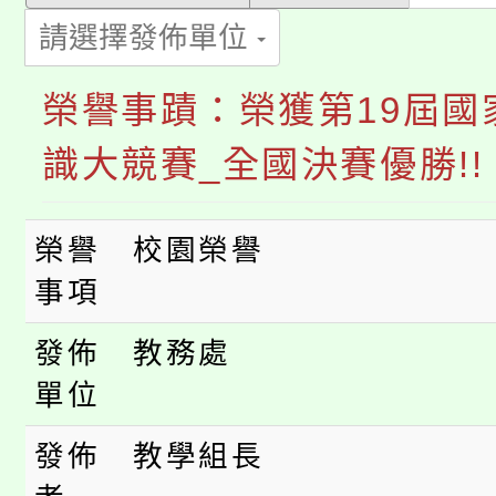
請選擇發佈單位
淨零綠生活教案入校路
《TA101》溝通分析
115年食農教育專業人
會
榮譽事蹟：榮獲第19屆國
程，歡迎學生輔導中心
學期銜接期間理賠案件
程
識大競賽_全國決賽優勝!!
心理、諮商輔導、社會
淨零綠領人才培育課程
學籍身 分審查程序及
系所師生報名參加。
榮譽
校園榮譽
公告本校115學年度第1
版
事項
「2026金融保險知識
代理(課)教師甄選結果(
發佈
教務處
桃園市115學年度學生
車」活動
單位
公告本校115學年度第
生本土語及新住民語歌
發佈
教學組長
公告本校115學年度第
代理(課)教師甄選結果(