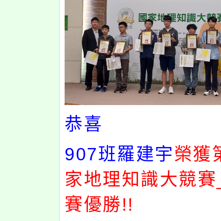
恭喜
907
班羅建宇
榮獲
家地理知識大競賽
賽優勝!!