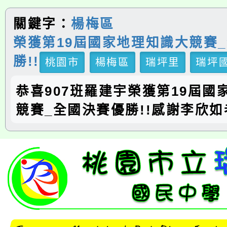
關鍵字：
楊梅區
榮獲第19屆國家地理知識大競賽
勝!!
桃園市
楊梅區
瑞坪里
瑞坪
恭喜907班羅建宇榮獲第19屆國
競賽_全國決賽優勝!!感謝李欣如