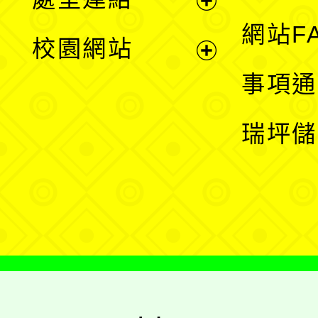
單
展
網站F
校園網站
開
展
事項通
選
開
瑞坪儲
單
選
單