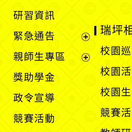
開
展
研習資訊
選
開
瑞坪
緊急通告
單
選
展
校園巡
親師生專區
單
開
展
校園活
獎助學金
選
開
校園生
政令宣導
單
選
競賽活
競賽活動
單