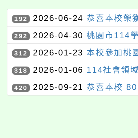
2026-06-24
恭喜本校榮獲
192
度雙語聯合觀議課訪視優等學
2026-04-30
桃園市114
292
藝競賽獲獎學生
2026-01-23
本校參加桃園
312
度校園回收競賽活動｣榮獲國中
2026-01-06
114社會領
318
平板類第一名
甄選」特優
2025-09-21
恭喜本校 8
420
同學參加桃園市語文競賽市決
語）」項目，表現優異，榮獲
爭光！ 感謝江菊桃老師的用心
全校同學引以為榜樣，持續精