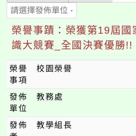
心理、諮商輔導、社會
淨零綠領人才培育課程
請選擇發佈單位
展演活動實施計畫」
踴躍報名參加。
系所師生報名參加。
公告本校115學年度第1
榮譽事蹟：榮獲第19屆國
「2026金融保險知識
代理(課)教師甄選結果(
識大競賽_全國決賽優勝!!
桃園市115學年度學生
車」活動
榮譽
校園榮譽
公告本校115學年度第
生本土語及新住民語歌
事項
公告本校115學年度第
代理(課)教師甄選結果(
發佈
教務處
轉知中國文化大學推廣
代理(課)教師甄選結果(
單位
轉知苗栗縣政府辦理11
《TA101》溝通分析
發佈
教學組長
桃園市115學年度學生
縣市「校園短影音徵選
程，歡迎學生輔導中心