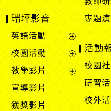
教師研
瑞坪影音
專題演
英語活動
展
活動
校園活動
開
展
校園社
教學影片
選
開
展
研習活
宣導影片
單
選
開
校外活
獲獎影片
單
選