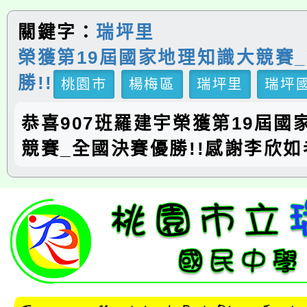
關鍵字：
瑞坪里
榮獲第19屆國家地理知識大競賽
勝!!
桃園市
楊梅區
瑞坪里
瑞坪
恭喜907班羅建宇榮獲第19屆國
競賽_全國決賽優勝!!感謝李欣如