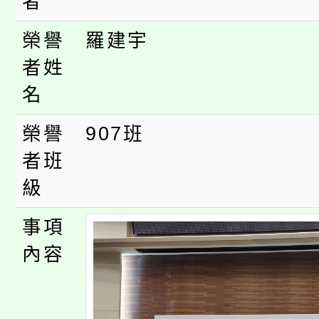
者
「桃園市補助參觀特色
要點
門員」簡章及活動海報
心理、諮商輔導、社會
榮譽
羅建宇
展演活動實施計畫」
者姓
踴躍報名參加。
系所師生報名參加。
名
榮譽
907班
者班
級
事項
內容