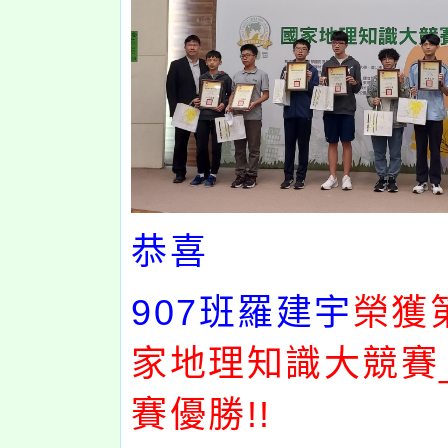
恭喜
907
班羅建宇
榮獲
家地理知識大競賽
賽優勝!!