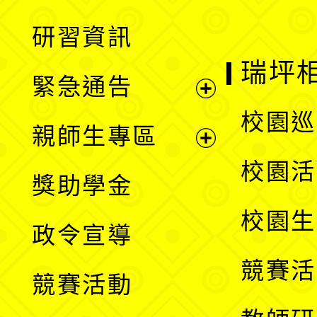
開
展
研習資訊
選
開
瑞坪
緊急通告
單
選
展
校園巡
親師生專區
單
開
展
校園活
獎助學金
選
開
校園生
政令宣導
單
選
競賽活
競賽活動
單