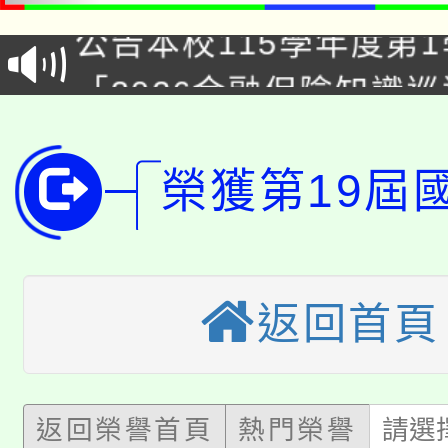
公告本校115學年度第1
「2026金融保險知識
代理(課)教師甄選結果(
桃園市115學年度學生
車」活動
公告本校115學年度第
榮獲第19屆
生本土語及新住民語歌
公告本校115學年度第
代理(課)教師甄選結果(
轉知中國文化大學推廣
代理(課)教師甄選結果(
返回首頁
轉知苗栗縣政府辦理11
《TA101》溝通分析
桃園市115學年度學生
縣市「校園短影音徵選
程，歡迎學生輔導中心
「桃園市補助參觀特色
返回榮譽首頁
熱門榮譽
請選
要點
門員」簡章及活動海報