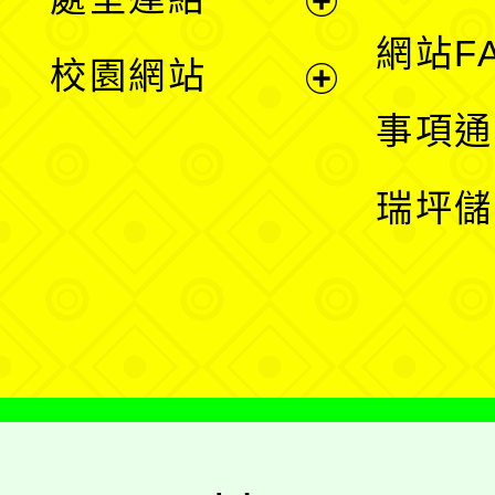
單
展
網站F
校園網站
開
展
事項通
選
開
瑞坪儲
單
選
單